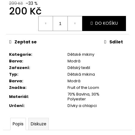
č
299 Kč
–33 %
u
200 Kč
j
Měrná
e
DO KOŠÍKU
cena:
m
e
Zeptat se
Sdílet
Kategorie
:
Dětské mikiny
Barva
:
Modrá
Zařazení
:
Dětský textil
Typ
:
Dětská mikina
Barva
:
Modrá
Značka
:
Fruit of the Loom
70% Bavlna, 30%
Materiál
:
Polyester
Určení
:
Dívky a chlapci
Popis
Diskuze