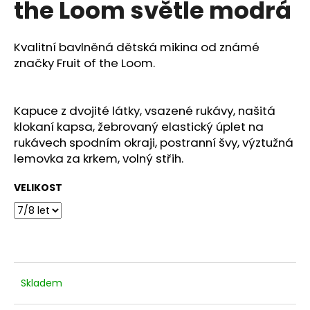
the Loom světle modrá
a
j
Kvalitní bavlněná dětská mikina od známé
í
značky Fruit of the Loom.
t
?
Kapuce z dvojité látky, vsazené rukávy, našitá
klokaní kapsa, žebrovaný elastický úplet na
rukávech spodním okraji, postranní švy, výztužná
lemovka za krkem, volný střih.
HLEDAT
VELIKOST
D
o
p
o
r
Skladem
u