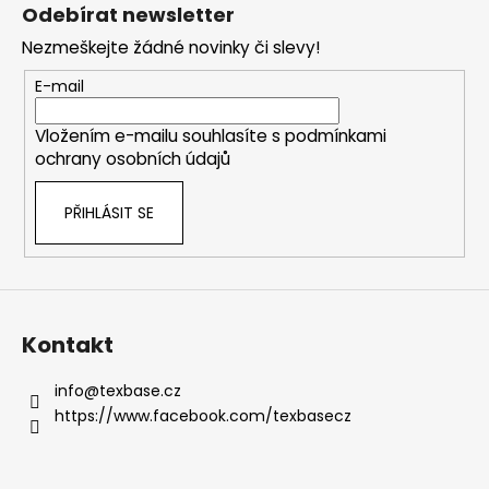
á
Odebírat newsletter
p
Nezmeškejte žádné novinky či slevy!
a
t
E-mail
í
Vložením e-mailu souhlasíte s
podmínkami
ochrany osobních údajů
PŘIHLÁSIT SE
Kontakt
info
@
texbase.cz
https://www.facebook.com/texbasecz