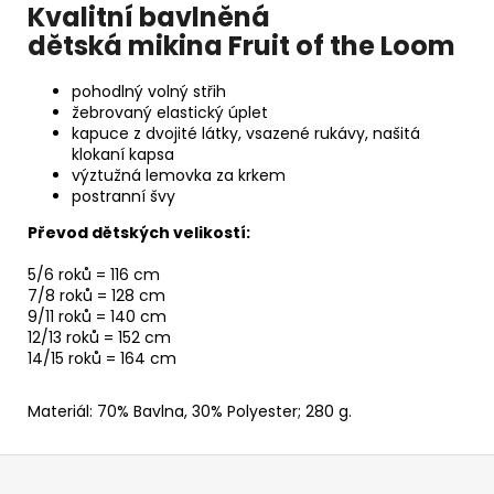
Kvalitní bavlněná
dětská mikina Fruit of the Loom
pohodlný volný střih
žebrovaný elastický úplet
kapuce z dvojité látky, vsazené rukávy, našitá
klokaní kapsa
výztužná lemovka za krkem
postranní švy
Převod dětských velikostí:
5/6 roků = 116 cm
7/8 roků = 128 cm
9/11 roků = 140 cm
12/13 roků = 152 cm
14/15 roků = 164 cm
Materiál: 70% Bavlna, 30% Polyester; 280 g.
Z