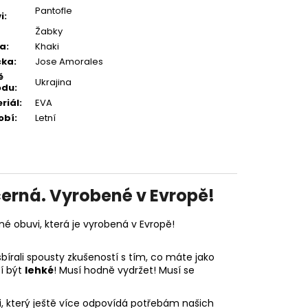
Pantofle
i
:
Žabky
va
:
Khaki
čka
:
Jose Amorales
ě
Ukrajina
odu
:
riál
:
EVA
obí
:
Letní
erná. Vyrobené v Evropě!
né obuvi, která je vyrobená v Evropě!
írali spousty zkušeností s tím, co máte jako
sí být
lehké
! Musí hodně vydržet! Musí se
i, který ještě více odpovídá potřebám našich