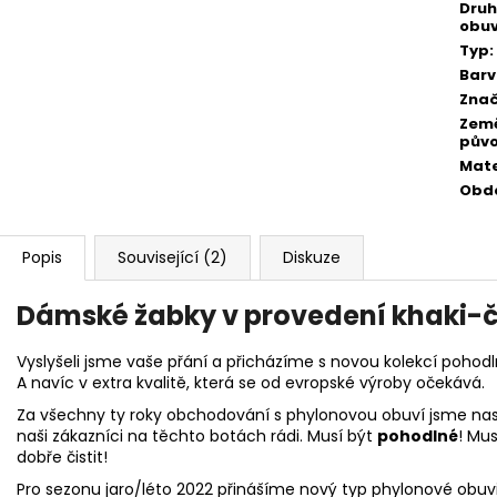
Druh
obuv
Typ
:
Bar
Zna
Zem
pův
Mate
Obd
Popis
Související (2)
Diskuze
Dámské žabky v provedení khaki-č
Vyslyšeli jsme vaše přání a přicházíme s novou kolekcí pohodl
A navíc v extra kvalitě, která se od evropské výroby očekává.
Za všechny ty roky obchodování s phylonovou obuví jsme nasb
naši zákazníci na těchto botách rádi. Musí být
pohodlné
! Mu
dobře čistit!
Pro sezonu jaro/léto 2022 přinášíme nový typ phylonové obuv