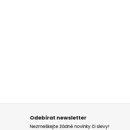
Z
á
Odebírat newsletter
p
Nezmeškejte žádné novinky či slevy!
a