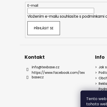
t
E-mail
í
Vložením e-mailu souhlasíte s
podmínkami o
PŘIHLÁSIT SE
Kontakt
Info
info
@
texbase.cz
Jak s
https://www.facebook.com/tex
Pošt
basecz
Obch
Rekl
Podm
údaj
Tento web 
tohoto webu