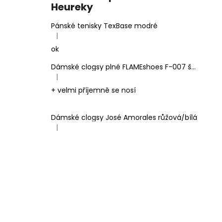
Heureky
Pánské tenisky TexBase modré
|
Hodnocení produktu je 5 z 5 hvězdiček.
ok
Dámské clogsy plné FLAMEshoes F-007 šedé
|
Hodnocení produktu je 5 z 5 hvězdiček.
+ velmi příjemně se nosí
Dámské clogsy José Amorales růžová/bílá
|
Hodnocení produktu je 4 z 5 hvězdiček.