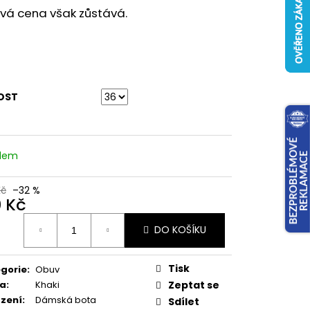
ivá cena však zůstává.
OST
adem
Kč
–32 %
0 Kč
ná
DO KOŠÍKU
:
Tisk
gorie
:
Obuv
va
:
Khaki
Zeptat se
zení
:
Dámská bota
Sdílet