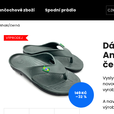
unčochové zboží
Spodní prádlo
Trička
O
CZ
khaki/černá
Co potřebujete najít?
VÝPRODEJ
Dá
HLEDAT
Am
če
Doporučujeme
Vysly
novou
vyrob
149 KČ
–32 %
A nav
výro