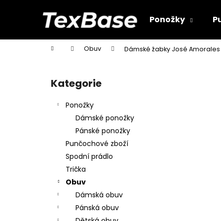
K
Přejít
na
o
Ponožky
P
obsah
Zpět
Zpět
š
do
do
í
Domů
Obuv
Dámské žabky José Amorales 
k
obchodu
obchodu
P
o
Kategorie
Přeskočit
s
kategorie
t
Ponožky
r
Dámské ponožky
a
Pánské ponožky
n
Punčochové zboží
n
Spodní prádlo
í
Trička
p
Obuv
a
Dámská obuv
n
Pánská obuv
e
Dětská obuv