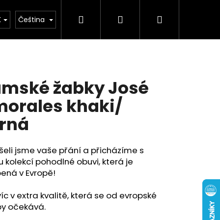
Hledat
Přihlášení
Nákupní
buv
Kolekce léto 2026
Chovatelské potř
K
Čeština
košík
mské žabky José
orales khaki/
rná
šeli jsme vaše přání a přicházíme s
 kolekcí pohodlné obuvi, která je
ená v Evropě!
íc v extra kvalitě, která se od evropské
by očekává.