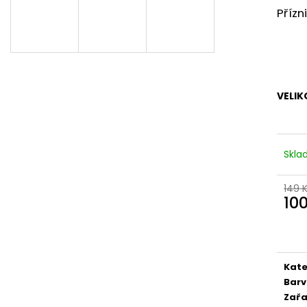
Přízn
VELIK
Skl
149 
10
Měr
cena
Kate
Bar
Zařa