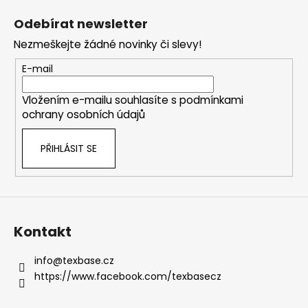
á
Odebírat newsletter
p
Nezmeškejte žádné novinky či slevy!
a
t
E-mail
í
Vložením e-mailu souhlasíte s
podmínkami
ochrany osobních údajů
PŘIHLÁSIT SE
Kontakt
info
@
texbase.cz
https://www.facebook.com/texbasecz