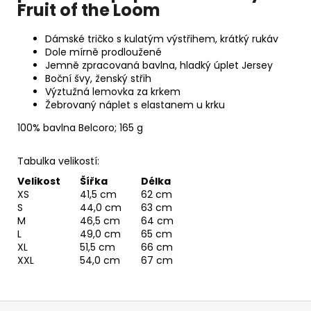
Fruit of the Loom
Dámské tričko s kulatým výstřihem, krátký rukáv
Dole mírně prodloužené
Jemně zpracovaná bavlna, hladký úplet Jersey
Boční švy, ženský střih
Výztužná lemovka za krkem
Žebrovaný náplet s elastanem u krku
100% bavlna Belcoro; 165 g
Tabulka velikostí:
Velikost
Šířka
Délka
XS
41,5 cm
62 cm
S
44,0 cm
63 cm
M
46,5 cm
64 cm
L
49,0 cm
65 cm
XL
51,5 cm
66 cm
XXL
54,0 cm
67 cm
Z