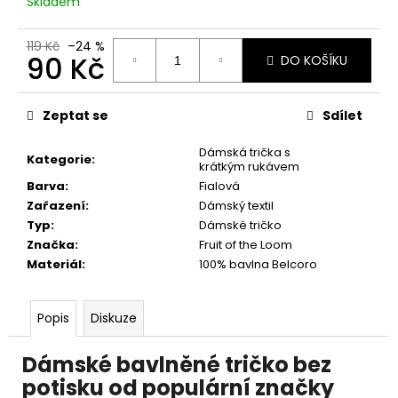
č
Skladem
u
j
119 Kč
–24 %
90 Kč
e
DO KOŠÍKU
m
Měrná
e
cena:
Zeptat se
Sdílet
Dámská trička s
Kategorie
:
krátkým rukávem
Barva
:
Fialová
Zařazení
:
Dámský textil
Typ
:
Dámské tričko
Značka
:
Fruit of the Loom
Materiál
:
100% bavlna Belcoro
Popis
Diskuze
Dámské bavlněné tričko bez
potisku od populární značky