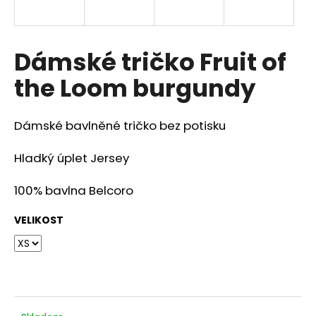
a
j
í
Dámské tričko Fruit of
t
the Loom burgundy
?
Dámské bavlněné tričko bez potisku
Hladký úplet Jersey
HLEDAT
100% bavlna Belcoro
VELIKOST
D
o
p
o
r
u