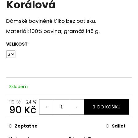
Korálová
a
j
Dámské bavlněné tílko bez potisku.
í
t
Materiál: 100% bavlna; gramáž 145 g.
?
VELIKOST
HLEDAT
Skladem
D
119 Kč
–24 %
o
90 Kč
DO KOŠÍKU
p
Měrná
o
cena:
r
Zeptat se
Sdílet
u