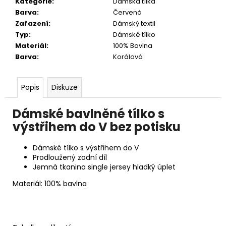
č
Kategorie
:
Dámská tílka
u
Barva
:
Červená
j
Zařazení
:
Dámský textil
e
Typ
:
Dámské tílko
m
Materiál
:
100% Bavlna
e
Barva
:
Korálová
Popis
Diskuze
Dámské bavlněné tílko s
výstřihem do V bez potisku
Dámské tílko s výstřihem do V
Prodloužený zadní díl
Jemná tkanina single jersey hladký úplet
Materiál: 100% bavlna