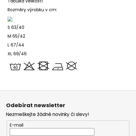
Tabulka velikostí:
Rozměry výrobku v cm:
S 63/40
M 65/42
L 67/44
XL 69/46
Z
á
Odebírat newsletter
p
Nezmeškejte žádné novinky či slevy!
a
t
E-mail
í