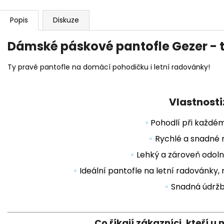
Popis
Diskuze
Dámské páskové pantofle Gezer -
Ty pravé pantofle na domácí pohodičku i letní radovánky!
Vlastnosti
•
Pohodlí při každé
•
Rychlé a snadné 
•
Lehký a zároveň odoln
•
Ideální pantofle na letní radovánky, 
•
Snadná údrž
Co říkají zákazníci, kteří u 