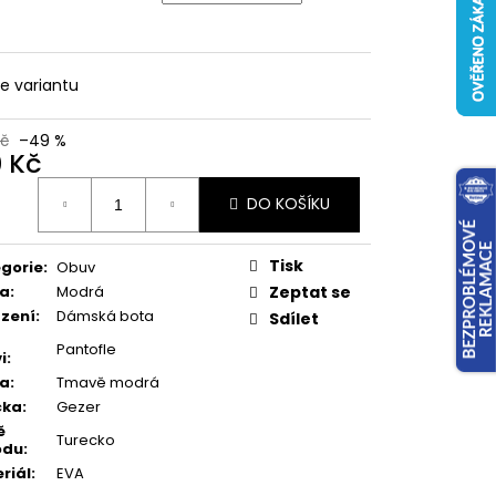
te variantu
Kč
–49 %
0 Kč
ná
DO KOŠÍKU
:
Tisk
gorie
:
Obuv
va
:
Modrá
Zeptat se
zení
:
Dámská bota
Sdílet
Pantofle
i
:
va
:
Tmavě modrá
čka
:
Gezer
ě
Turecko
odu
:
riál
:
EVA