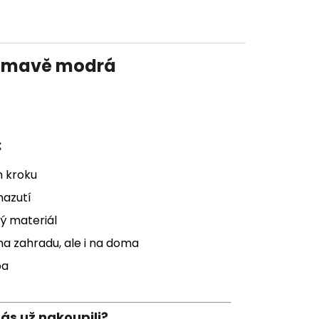
 tmavě modrá
:
m kroku
nazutí
ý materiál
na zahradu, ale i na doma
ba
nás už nakoupili?