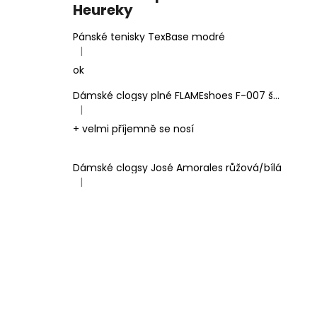
Heureky
Pánské tenisky TexBase modré
|
Hodnocení produktu je 5 z 5 hvězdiček.
ok
Dámské clogsy plné FLAMEshoes F-007 šedé
|
Hodnocení produktu je 5 z 5 hvězdiček.
+ velmi příjemně se nosí
Dámské clogsy José Amorales růžová/bílá
|
Hodnocení produktu je 4 z 5 hvězdiček.