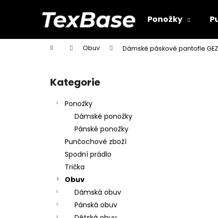
K
Přejít
na
o
Ponožky
P
obsah
Zpět
Zpět
š
do
do
í
Domů
Obuv
Dámské páskové pantofle GE
k
obchodu
obchodu
P
o
Kategorie
Přeskočit
s
kategorie
t
Ponožky
r
Dámské ponožky
a
Pánské ponožky
n
Punčochové zboží
n
Spodní prádlo
í
Trička
p
Obuv
a
Dámská obuv
n
Pánská obuv
e
Dětská obuv