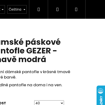
Hledat
Přihlášení
Nákupní
buv
Kolekce léto 2026
Chovatelské potř
K
Čeština
košík
mské páskové
ntofle GEZER -
avě modrá
itní dámské pantofle v krásné tmavě
é barvě.
dlné pantofle na doma i na ven.
OST