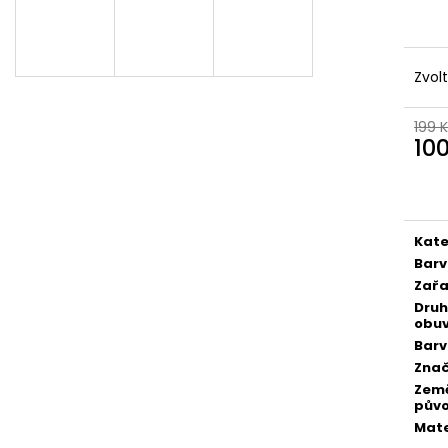
Zvol
199 
10
Měr
cena
Kate
Bar
Zařa
Druh
obuv
Bar
Zna
Zem
pův
Mate