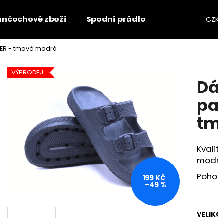
unčochové zboží
Spodní prádlo
Trička
O
CZ
ZER - tmavě modrá
Co potřebujete najít?
VÝPRODEJ
Dá
HLEDAT
pa
tm
Doporučujeme
Kval
modr
Poho
199 KČ
–49 %
VELIK