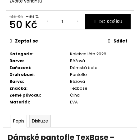
č
Zvolte variantu
u
j
149 Kč
–66 %
e
50 Kč
DO KOŠÍKU
m
Měrná
e
cena:
Zeptat se
Sdílet
Kategorie
:
Kolekce léto 2026
Barva
:
Béžová
Zařazení
:
Dámská bota
Druh obuvi
:
Pantofle
Barva
:
Béžová
Značka
:
Texbase
Země původu
:
Čína
Materiál
:
EVA
Popis
Diskuze
Dámské pantofle TexBase -