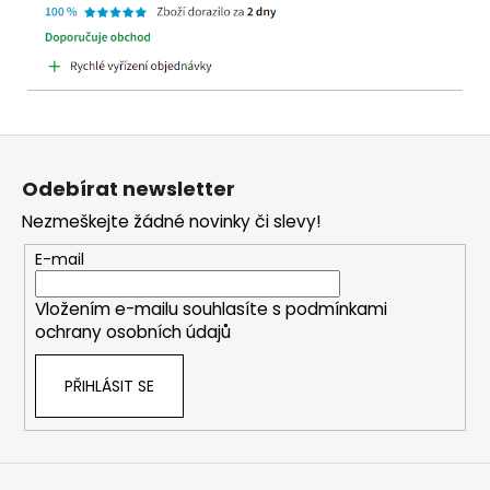
Z
á
Odebírat newsletter
p
Nezmeškejte žádné novinky či slevy!
a
t
E-mail
í
Vložením e-mailu souhlasíte s
podmínkami
ochrany osobních údajů
PŘIHLÁSIT SE