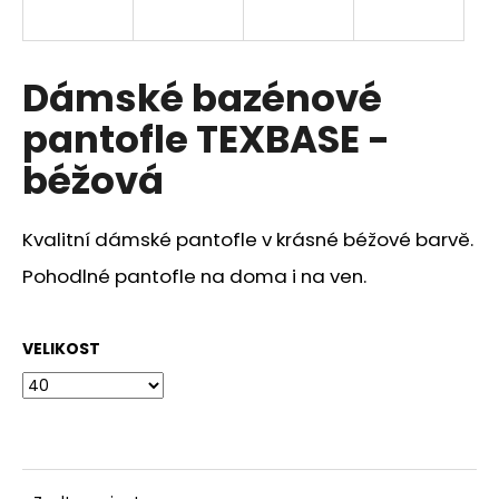
a
j
í
Dámské bazénové
t
pantofle TEXBASE -
?
béžová
Kvalitní dámské pantofle v krásné béžové barvě.
HLEDAT
Pohodlné pantofle na doma i na ven.
VELIKOST
D
o
p
o
r
u