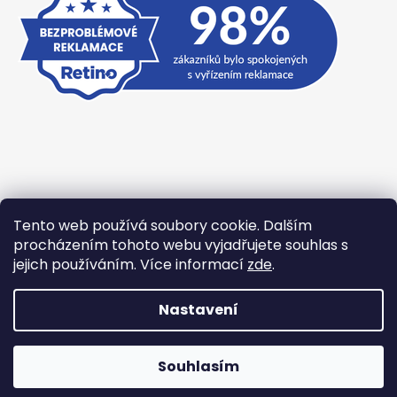
Tento web používá soubory cookie. Dalším
Přijímáme online platby
procházením tohoto webu vyjadřujete souhlas s
jejich používáním. Více informací
zde
.
Nastavení
Vytvořil Shoptet
Souhlasím
Copyright 2026
TexBase.cz
. Všechna práva vyhrazena.