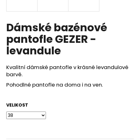
a
j
í
Dámské bazénové
t
pantofle GEZER -
?
levandule
Kvalitní dámské pantofle v krásné levandulové
HLEDAT
barvě.
Pohodlné pantofle na doma i na ven.
D
VELIKOST
o
p
o
r
u