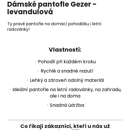
Dámské pantofle Gezer -
levandulová
Ty pravé pantofle na domácí pohodičku i letní
radovánky!
Vlastnosti:
•
Pohodlí při každém kroku
•
Rychlé a snadné nazutí
•
Lehký a zároveň odolný materiál
•
Ideální pantofle na letní radovánky, na zahradu,
ale i na doma
•
Snadná údržba
Co říkají zákazníci, kteří u nás už