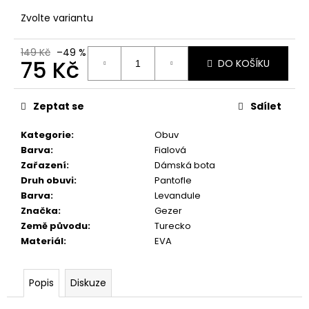
č
u
Zvolte variantu
j
e
149 Kč
–49 %
m
75 Kč
DO KOŠÍKU
e
Měrná
cena:
Zeptat se
Sdílet
Kategorie
:
Obuv
Barva
:
Fialová
Zařazení
:
Dámská bota
Druh obuvi
:
Pantofle
Barva
:
Levandule
Značka
:
Gezer
Země původu
:
Turecko
Materiál
:
EVA
Popis
Diskuze