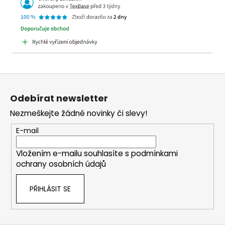
Z
á
Odebírat newsletter
p
Nezmeškejte žádné novinky či slevy!
a
t
E-mail
í
Vložením e-mailu souhlasíte s
podmínkami
ochrany osobních údajů
PŘIHLÁSIT SE