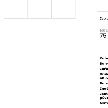
Zvol
149 
75
Měr
cena
Kate
Bar
Zařa
Druh
obuv
Bar
Zna
Zem
pův
Mate