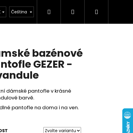
Hledat
Přihlášení
Nákupní
buv
Kolekce léto 2026
Chovatelské potř
K
Čeština
košík
mské bazénové
ntofle GEZER -
vandule
tní dámské pantofle v krásné
ndulové barvě.
dlné pantofle na doma i na ven.
OST