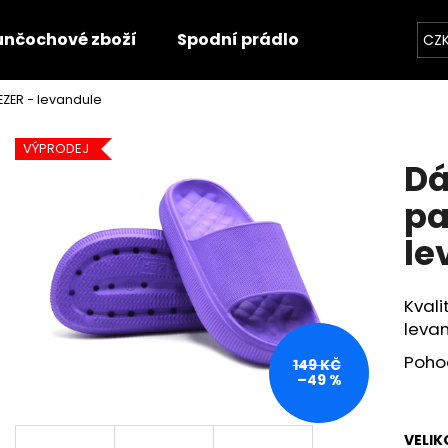
unčochové zboží
Spodní prádlo
Trička
O
CZ
ZER - levandule
Co potřebujete najít?
VÝPRODEJ
Dá
HLEDAT
pa
le
Doporučujeme
Kvali
leva
Poho
149 KČ
–49 %
VELIK