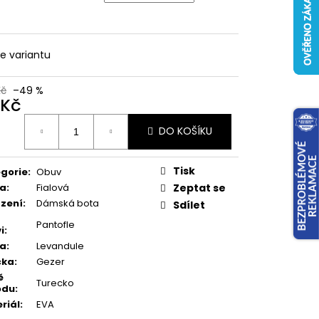
te variantu
Kč
–49 %
 Kč
ná
DO KOŠÍKU
:
Tisk
gorie
:
Obuv
va
:
Fialová
Zeptat se
zení
:
Dámská bota
Sdílet
Pantofle
i
:
va
:
Levandule
čka
:
Gezer
ě
Turecko
odu
:
riál
:
EVA