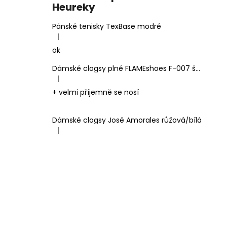
Heureky
Pánské tenisky TexBase modré
|
Hodnocení produktu je 5 z 5 hvězdiček.
ok
Dámské clogsy plné FLAMEshoes F-007 šedé
|
Hodnocení produktu je 5 z 5 hvězdiček.
+ velmi příjemně se nosí
Dámské clogsy José Amorales růžová/bílá
|
Hodnocení produktu je 4 z 5 hvězdiček.