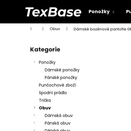
K
Přejít
na
o
Ponožky
P
obsah
Zpět
Zpět
š
do
do
í
Domů
Obuv
Dámské bazénové pantofle GE
k
obchodu
obchodu
P
o
Kategorie
Přeskočit
s
kategorie
t
Ponožky
r
Dámské ponožky
a
Pánské ponožky
n
Punčochové zboží
n
Spodní prádlo
í
Trička
p
Obuv
a
Dámská obuv
n
Pánská obuv
e
Dětská obuv