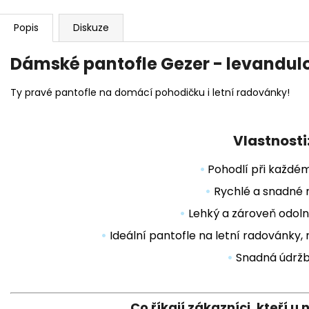
Popis
Diskuze
Dámské pantofle Gezer - levandul
Ty pravé pantofle na domácí pohodičku i letní radovánky!
Vlastnosti
•
Pohodlí při každé
•
Rychlé a snadné 
•
Lehký a zároveň odoln
•
Ideální pantofle na letní radovánky, 
•
Snadná údrž
Co říkají zákazníci, kteří u 