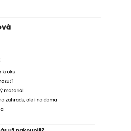
ová
:
m kroku
nazutí
ý materiál
na zahradu, ale i na doma
ba
nás už nakoupili?