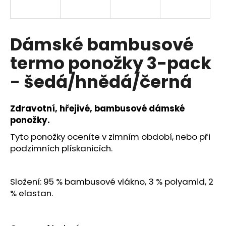
a
j
í
Dámské bambusové
t
termo ponožky 3-pack
?
- šedá/hnědá/černá
Zdravotní, hřejivé, bambusové dámské
HLEDAT
ponožky.
Tyto ponožky oceníte v zimním období, nebo při
podzimních plískanicích.
D
o
Složení: 95 % bambusové vlákno, 3 % polyamid, 2
p
% elastan.
o
r
u