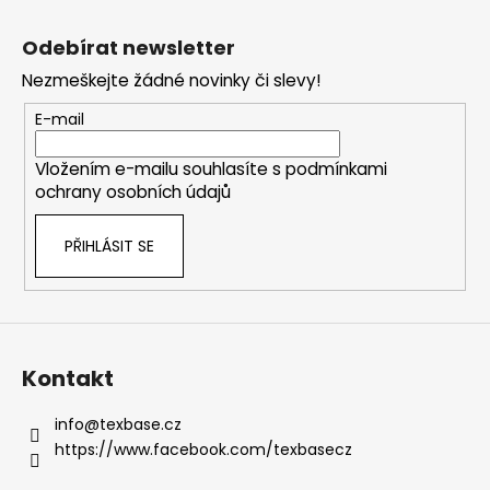
Z
á
Odebírat newsletter
p
Nezmeškejte žádné novinky či slevy!
a
t
E-mail
í
Vložením e-mailu souhlasíte s
podmínkami
ochrany osobních údajů
PŘIHLÁSIT SE
Kontakt
info
@
texbase.cz
https://www.facebook.com/texbasecz