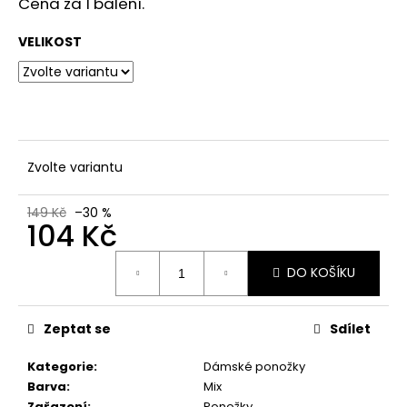
č
Cena za 1 balení.
u
j
VELIKOST
e
m
e
Zvolte variantu
149 Kč
–30 %
104 Kč
Měrná
DO KOŠÍKU
cena:
Zeptat se
Sdílet
Kategorie
:
Dámské ponožky
Barva
:
Mix
Zařazení
:
Ponožky