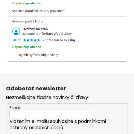
Z
á
Odoberať newsletter
p
Nezmeškajte žiadne novinky či zľavy!
ä
t
Email
i
Vložením e-mailu souhlasíte s
podmínkami
e
ochrany osobních údajů