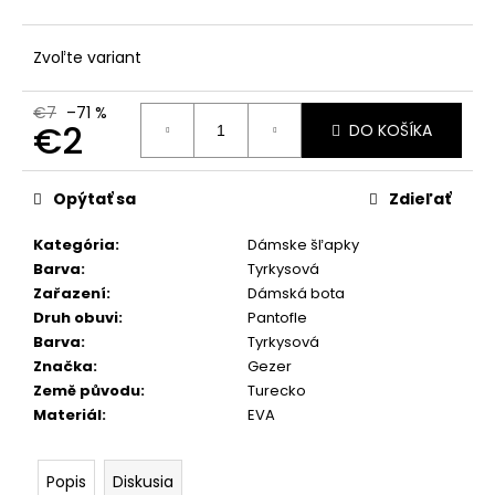
č
a
m
Zvoľte variant
e
€7
–71 %
€2
DO KOŠÍKA
Jednotková
cena:
Opýtať sa
Zdieľať
Kategória
:
Dámske šľapky
Barva
:
Tyrkysová
Zařazení
:
Dámská bota
Druh obuvi
:
Pantofle
Barva
:
Tyrkysová
Značka
:
Gezer
Země původu
:
Turecko
Materiál
:
EVA
Popis
Diskusia