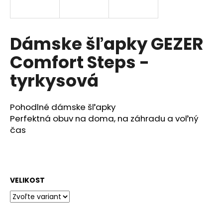
á
j
s
Dámske šľapky GEZER
ť
Comfort Steps -
?
tyrkysová
Pohodlné dámske šľapky
HĽADAŤ
Perfektná obuv na doma, na záhradu a voľný
čas
O
d
p
VELIKOST
o
r
ú