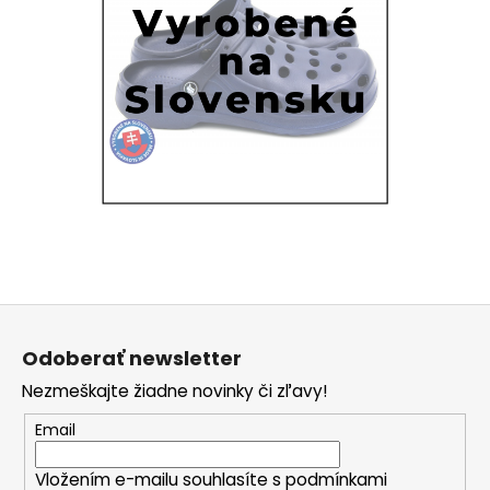
Z
á
Odoberať newsletter
p
Nezmeškajte žiadne novinky či zľavy!
ä
t
Email
i
Vložením e-mailu souhlasíte s
podmínkami
e