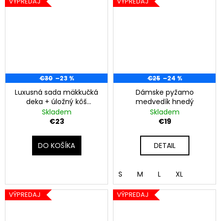
VÝPREDAJ
VÝPREDAJ
€30
–23 %
€25
–24 %
Luxusná sada mäkkučká
Dámske pyžamo
deka + úložný kôš
medvedík hnedý
Himalayan Home -
Skladem
Skladem
červená
€23
€19
DO KOŠÍKA
DETAIL
S
M
L
XL
VÝPREDAJ
VÝPREDAJ