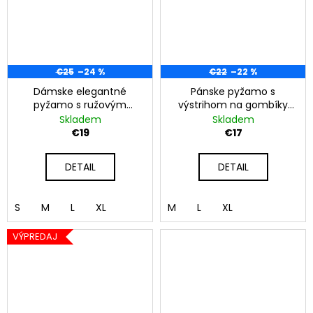
€25
–24 %
€22
–22 %
Dámske elegantné
Pánske pyžamo s
pyžamo s ružovým
výstrihom na gombíky
vzorom
sivé
Skladem
Skladem
€19
€17
DETAIL
DETAIL
S
M
L
XL
M
L
XL
VÝPREDAJ