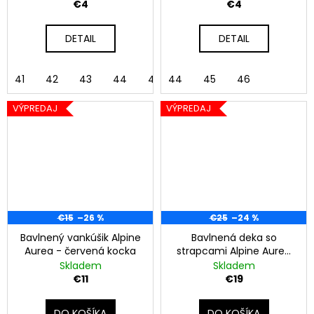
€4
€4
DETAIL
DETAIL
41
42
43
44
45
44
46
45
46
VÝPREDAJ
VÝPREDAJ
€15
–26 %
€25
–24 %
Bavlnený vankúšik Alpine
Bavlnená deka so
Aurea - červená kocka
strapcami Alpine Aurea
150x200 cm - červená
Skladem
Skladem
kocka
€11
€19
DO KOŠÍKA
DO KOŠÍKA