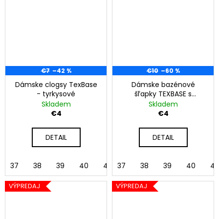
€7
–42 %
€10
–60 %
Dámske clogsy TexBase
Dámske bazénové
- tyrkysové
šľapky TEXBASE s
pásikom - béžová
Skladem
Skladem
€4
€4
DETAIL
DETAIL
37
38
39
40
41
37
42
38
39
40
41
VÝPREDAJ
VÝPREDAJ