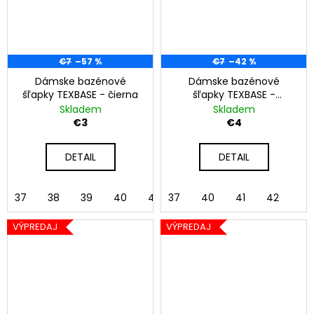
€7
–57 %
€7
–42 %
Dámske bazénové
Dámske bazénové
šľapky TEXBASE - čierna
šľapky TEXBASE -
lososová
Skladem
Skladem
€3
€4
DETAIL
DETAIL
37
38
39
40
41
37
42
40
41
42
VÝPREDAJ
VÝPREDAJ