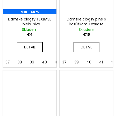
€10
–60 %
Dámske clogsy TEXBASE
Dámske clogsy plné s
- bielo-sivá
kožúškom TexBase
ružová
Skladem
Skladem
€4
€15
DETAIL
DETAIL
37
38
39
40
41
37
42
39
40
41
42