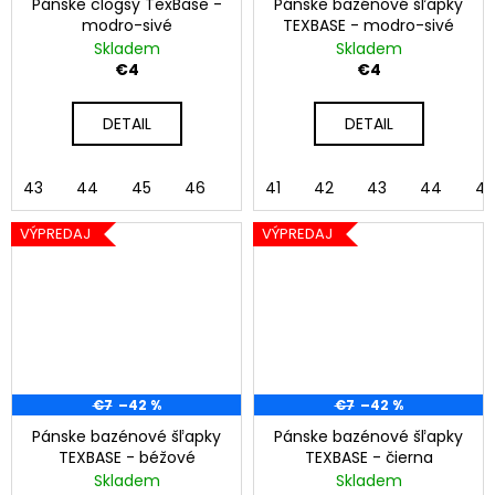
Pánske clogsy TexBase -
Pánske bazénové šľapky
modro-sivé
TEXBASE - modro-sivé
Skladem
Skladem
€4
€4
DETAIL
DETAIL
43
44
45
46
41
42
43
44
45
VÝPREDAJ
VÝPREDAJ
€7
–42 %
€7
–42 %
Pánske bazénové šľapky
Pánske bazénové šľapky
TEXBASE - béžové
TEXBASE - čierna
Skladem
Skladem