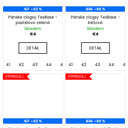
€7
–42 %
€10
–60 %
Pánske clogsy TexBase -
Pánske clogsy TexBase -
pastelovo zelená
béžová
Skladem
Skladem
€4
€4
DETAIL
DETAIL
41
42
43
44
45
41
46
42
43
44
45
VÝPREDAJ
VÝPREDAJ
€7
–42 %
€10
–60 %