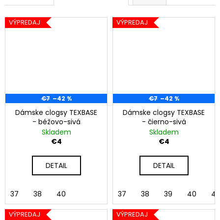
c
č
a
e
m
VÝPREDAJ
VÝPREDAJ
e
l
ú
r
o
€7
–42 %
€7
–42 %
d
Dámske clogsy TEXBASE
Dámske clogsy TEXBASE
- béžovo-sivá
- čierno-sivá
i
Skladem
Skladem
€4
€4
n
u
DETAIL
DETAIL
37
38
40
37
38
39
40
41
VÝPREDAJ
VÝPREDAJ