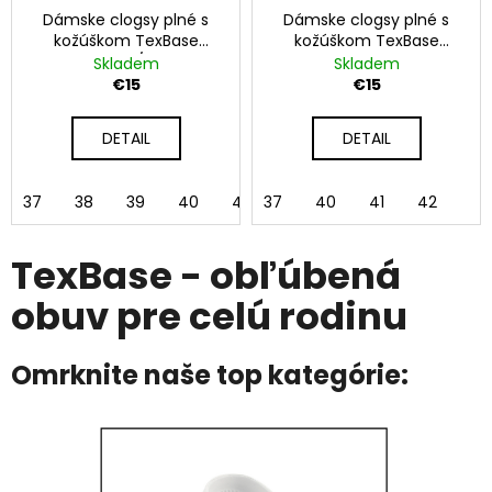
Dámske clogsy plné s
Dámske clogsy plné s
kožúškom TexBase
kožúškom TexBase
svetlo sivá/ružová
čierna
Skladem
Skladem
€15
€15
DETAIL
DETAIL
37
38
39
40
41
37
42
40
41
42
TexBase - obľúbená
obuv pre celú rodinu
Omrknite naše top kategórie: