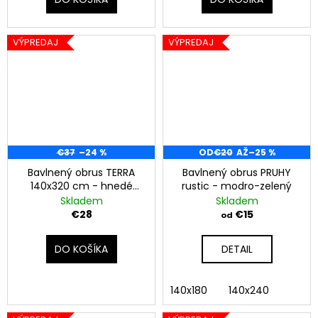
VÝPREDAJ
VÝPREDAJ
€37
–24 %
OD
€20
AŽ
–25 %
Bavlnený obrus TERRA
Bavlnený obrus PRUHY
140x320 cm - hnedé
rustic - modro-zelený
pruhy
Skladem
Skladem
€28
€15
od
DO KOŠÍKA
DETAIL
140x180
140x240