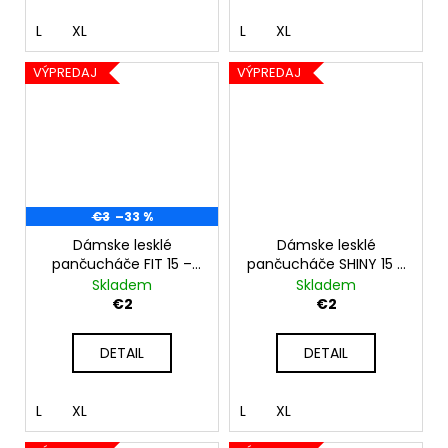
L
XL
L
XL
VÝPREDAJ
VÝPREDAJ
€3
–33 %
Dámske lesklé
Dámske lesklé
pančucháče FIT 15 –
pančucháče SHINY 15 –
čierne
čierne
Skladem
Skladem
€2
€2
DETAIL
DETAIL
L
XL
L
XL