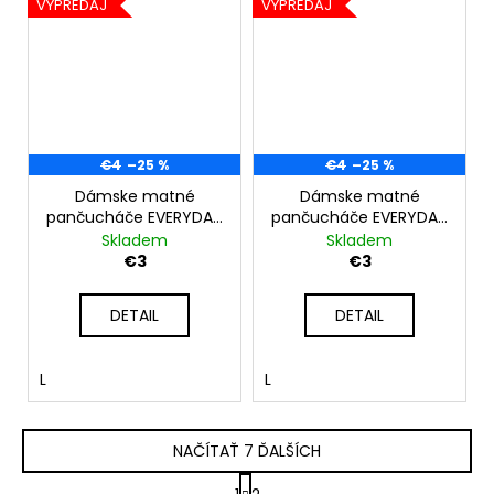
VÝPREDAJ
VÝPREDAJ
€4
–25 %
€4
–25 %
Dámske matné
Dámske matné
pančucháče EVERYDAY
pančucháče EVERYDAY
40 – telové
40 – čierne
Skladem
Skladem
€3
€3
DETAIL
DETAIL
L
L
NAČÍTAŤ 7 ĎALŠÍCH
S