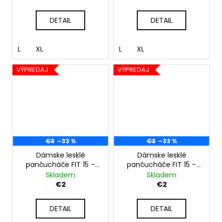
DETAIL
DETAIL
L
XL
L
XL
VÝPREDAJ
VÝPREDAJ
€3
–33 %
€3
–33 %
Dámske lesklé
Dámske lesklé
pančucháče FIT 15 –
pančucháče FIT 15 –
bronzové
telové
Skladem
Skladem
€2
€2
DETAIL
DETAIL