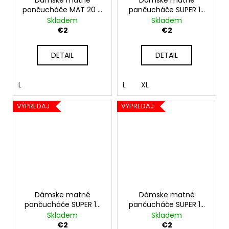
č
Dámske matné
Dámske matné
pančucháče MAT 20 –
pančucháče SUPER 15
a
bronzové
– telové
Skladem
Skladem
m
€2
€2
e
DETAIL
DETAIL
L
L
XL
VÝPREDAJ
VÝPREDAJ
Dámske matné
Dámske matné
pančucháče SUPER 15
pančucháče SUPER 15
– čierne
– bronzové
Skladem
Skladem
€2
€2