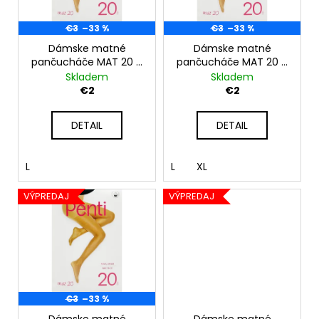
p
t
á
r
€3
–33 %
€3
–33 %
o
j
o
Dámske matné
Dámske matné
v
s
pančucháče MAT 20 –
pančucháče MAT 20 –
d
ť
telové
čierne
Skladem
Skladem
u
?
€2
€2
k
t
DETAIL
DETAIL
o
v
HĽADAŤ
L
L
XL
VÝPREDAJ
VÝPREDAJ
O
d
p
o
r
€3
–33 %
ú