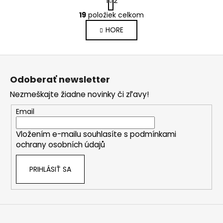
1
2
t
O
r
19
položiek celkom
v
á
HORE
l
n
k
á
o
d
Z
v
a
a
á
c
Odoberať newsletter
n
p
i
i
Nezmeškajte žiadne novinky či zľavy!
e
ä
e
p
t
Email
r
i
v
Vložením e-mailu souhlasíte s
podmínkami
e
k
ochrany osobních údajů
y
v
PRIHLÁSIŤ SA
ý
p
i
s
u