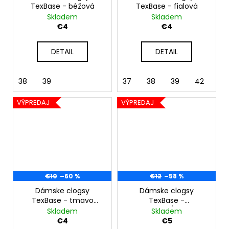
TexBase - béžová
TexBase - fialová
Skladem
Skladem
€4
€4
DETAIL
DETAIL
38
39
37
38
39
42
VÝPREDAJ
VÝPREDAJ
€10
–60 %
€12
–58 %
Dámske clogsy
Dámske clogsy
TexBase - tmavo
TexBase -
modrá
fuchsia/biela
Skladem
Skladem
€4
€5