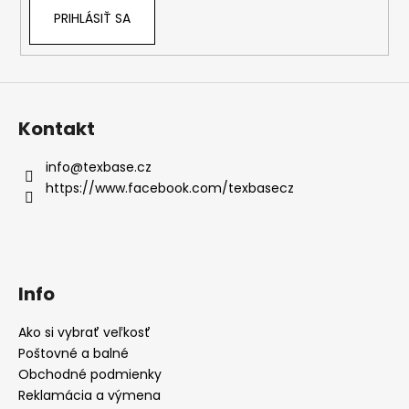
v
PRIHLÁSIŤ SA
ý
p
i
s
u
Kontakt
info
@
texbase.cz
https://www.facebook.com/texbasecz
Info
Ako si vybrať veľkosť
Poštovné a balné
Obchodné podmienky
Reklamácia a výmena