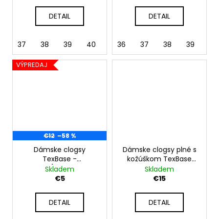
DETAIL
DETAIL
37
38
39
40
41
36
42
37
38
39
VÝPREDAJ
€12
–58 %
Dámske clogsy
Dámske clogsy plné s
TexBase -
kožúškom TexBase
biela/tyrkysová
ružová
Skladem
Skladem
€5
€15
DETAIL
DETAIL