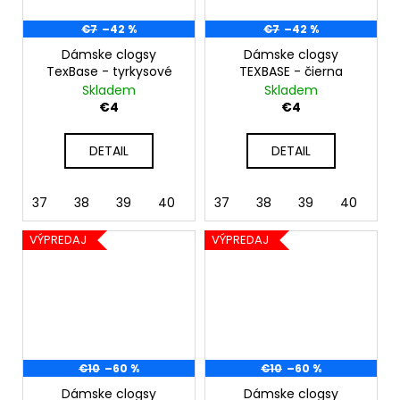
€7
–42 %
€7
–42 %
Dámske clogsy
Dámske clogsy
TexBase - tyrkysové
TEXBASE - čierna
Skladem
Skladem
€4
€4
DETAIL
DETAIL
37
38
39
40
41
37
42
38
39
40
41
VÝPREDAJ
VÝPREDAJ
€10
–60 %
€10
–60 %
Dámske clogsy
Dámske clogsy