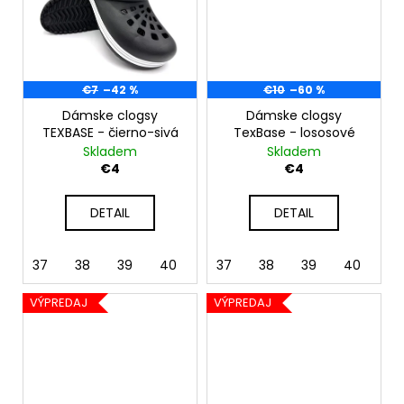
č
a
m
e
€7
–42 %
€10
–60 %
Dámske clogsy
Dámske clogsy
TEXBASE - čierno-sivá
TexBase - lososové
Skladem
Skladem
€4
€4
DETAIL
DETAIL
37
38
39
40
41
37
42
38
39
40
41
VÝPREDAJ
VÝPREDAJ