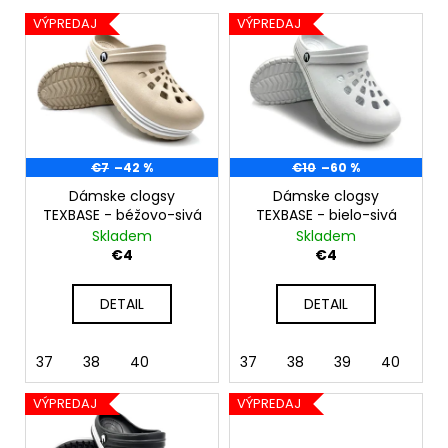
V
r
á
VÝPREDAJ
VÝPREDAJ
ý
o
j
p
d
s
i
u
ť
s
k
?
p
t
r
€7
–42 %
€10
–60 %
o
o
Dámske clogsy
Dámske clogsy
v
TEXBASE - béžovo-sivá
TEXBASE - bielo-sivá
d
HĽADAŤ
Skladem
Skladem
u
€4
€4
k
t
DETAIL
DETAIL
O
o
d
v
p
37
38
40
37
38
39
40
41
o
r
VÝPREDAJ
VÝPREDAJ
ú