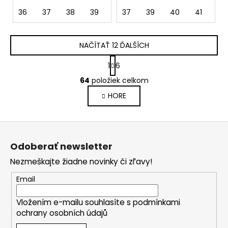
36
37
38
39
37
39
40
41
42
NAČÍTAŤ 12 ĎALŠÍCH
S
1
6
t
O
r
64
položiek celkom
v
á
HORE
l
n
k
á
o
d
Z
v
a
a
á
c
Odoberať newsletter
n
p
i
i
Nezmeškajte žiadne novinky či zľavy!
e
ä
e
p
t
Email
r
i
v
Vložením e-mailu souhlasíte s
podmínkami
e
k
ochrany osobních údajů
y