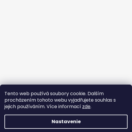
Tento web používá soubory cookie. Dalším
Prijímame online platby
procházením tohoto webu vyjadřujete souhlas s
jejich používáním. Více informací
zde
.
Nastavenie
Vytvoril Shoptet