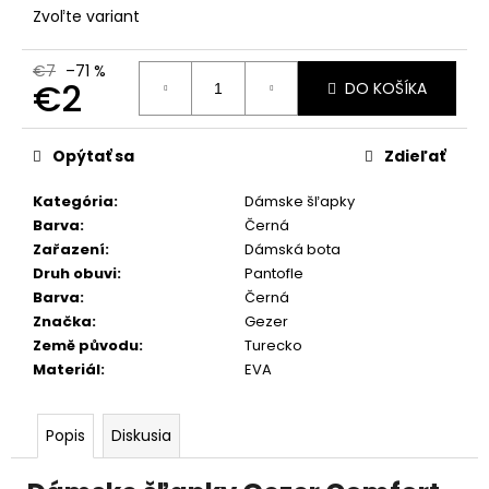
č
Zvoľte variant
a
m
€7
–71 %
e
€2
DO KOŠÍKA
Jednotková
cena:
Opýtať sa
Zdieľať
Kategória
:
Dámske šľapky
Barva
:
Černá
Zařazení
:
Dámská bota
Druh obuvi
:
Pantofle
Barva
:
Černá
Značka
:
Gezer
Země původu
:
Turecko
Materiál
:
EVA
Popis
Diskusia