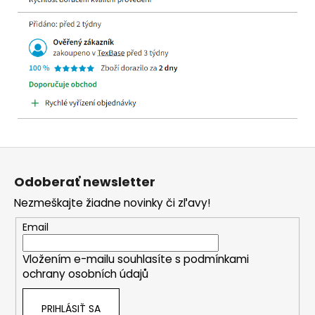
Z
á
Odoberať newsletter
p
Nezmeškajte žiadne novinky či zľavy!
ä
t
Email
i
Vložením e-mailu souhlasíte s
podmínkami
e
ochrany osobních údajů
PRIHLÁSIŤ SA