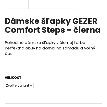
á
j
s
Dámske šľapky GEZER
ť
Comfort Steps - čierna
?
Pohodlné dámske šľapky v čiernej farbe
Perfektná obuv na doma, na záhradu a voľný
čas
HĽADAŤ
O
VELIKOST
d
p
o
r
ú