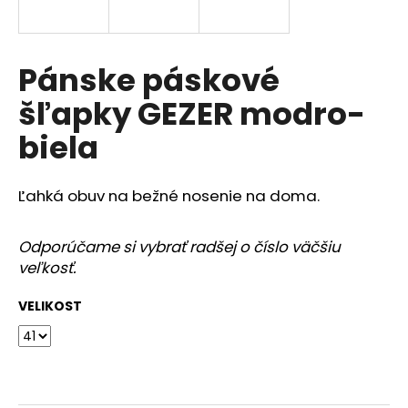
á
j
s
Pánske páskové
ť
šľapky GEZER modro-
?
biela
Ľahká obuv na bežné nosenie na doma.
HĽADAŤ
Odporúčame si vybrať radšej o číslo väčšiu
veľkosť.
O
VELIKOST
d
p
o
r
ú