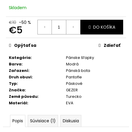
č
a
Skladem
m
e
€10
–50 %
€5
DO KOŠÍKA
Jednotková
cena:
Opýtať sa
Zdieľať
Kategória
:
Pánske šľapky
Barva
:
Modrá
Zařazení
:
Pánská bota
Druh obuvi
:
Pantofle
Typ
:
Páskové
Značka
:
GEZER
Země původu
:
Turecko
Materiál
:
EVA
Popis
Súvisiace (1)
Diskusia