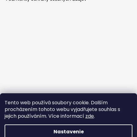
Tento web používá soubory cookie. Dalším
Prijímame online platby
procházením tohoto webu vyjadřujete souhlas s
jejich používáním. Více informací
zde
.
Nastavenie