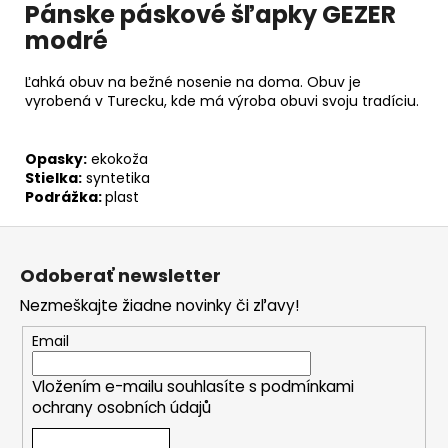
Pánske páskové šľapky GEZER
modré
Ľahká obuv na bežné nosenie na doma. Obuv je
vyrobená v Turecku, kde má výroba obuvi svoju tradíciu.
Opasky:
ekokoža
Stielka:
syntetika
Podrážka:
plast
Z
á
Odoberať newsletter
p
Nezmeškajte žiadne novinky či zľavy!
ä
t
Email
i
Vložením e-mailu souhlasíte s
podmínkami
e
ochrany osobních údajů