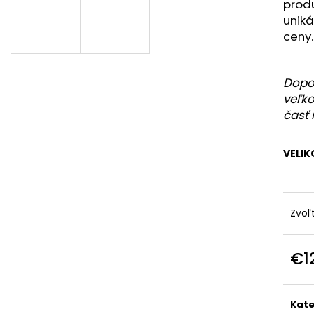
prod
unik
ceny.
Dopor
veľko
časť 
VELIK
Zvoľ
€1
Jedn
cena
Kate