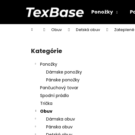
K
Prejsť
na
o
Ponožky
P
obsah
Späť
Späť
š
do
do
í
Domov
Obuv
Detská obuv
Zateplené
k
obchodu
obchodu
B
o
Kategórie
Preskočiť
č
kategórie
n
Ponožky
ý
Dámske ponožky
p
Pánske ponožky
a
Pančuchový tovar
n
Spodní prádlo
e
Trička
l
Obuv
Dámska obuv
Pánska obuv
Detská obuv