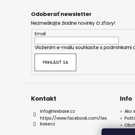
Z
á
Odoberať newsletter
p
Nezmeškajte žiadne novinky či zľavy!
ä
t
Email
i
Vložením e-mailu souhlasíte s
podmínkami o
e
PRIHLÁSIŤ SA
Kontakt
Info
info
@
texbase.cz
Ako s
https://www.facebook.com/tex
Pošt
basecz
Obch
Rekl