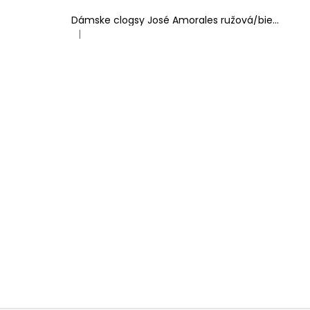
Dámske clogsy José Amorales ružová/biela
|
Hodnotenie produktu je 4 z 5 hviezdičiek.