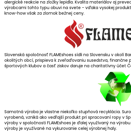
alergické reakcie na zložky lepidla. Kvalita materiálov aj prev
výrobcami tohto typu obuvi na svete - vďaka vysokej produ
know-how však za zlomok bežnej ceny.
Slovenská spoločnosť FLAMEshoes sídli na Slovensku v okolí 
okolitých obcí, prispieva k zveľaďovaniu susedstva, finančn
športových klubov a časť ziskov daruje na charitatívny účet Č
Samotná výroba je vlastne niekoľko stupňová recyklácia. Surovi
vyrobená, vzniká ako vedľajší produkt pri spracovaní ropy v S
výroby v spoločnosti FLAMEshoes je ďalej využívaný na výrobu
výroby je využívané na vykurovanie celej výrobnej haly.