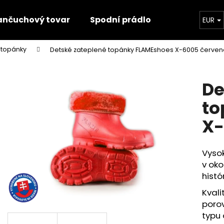
ančuchový tovar
Spodní prádlo
Trička
EUR
 topánky
Detské zateplené topánky FLAMEshoes X-6005 červen
Čo potrebujete nájsť?
De
HĽADAŤ
to
X-
Odporúčame
Vysok
v oko
histór
Kvali
porov
typu 