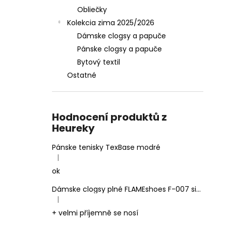
Obliečky
Kolekcia zima 2025/2026
Dámske clogsy a papuče
Pánske clogsy a papuče
Bytový textil
Ostatné
Hodnocení produktů z
Heureky
Pánske tenisky TexBase modré
|
Hodnotenie produktu je 5 z 5 hviezdičiek.
ok
Dámske clogsy plné FLAMEshoes F-007 sivé
|
Hodnotenie produktu je 5 z 5 hviezdičiek.
+ velmi příjemně se nosí