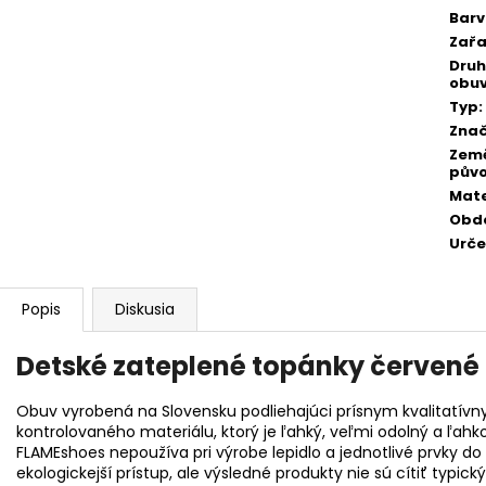
Bar
Zařa
Druh
obuv
Typ
:
Zna
Zem
pův
Mate
Obd
Urče
Popis
Diskusia
Detské zateplené topánky červené
Obuv vyrobená na Slovensku podliehajúci prísnym kvalitatívn
kontrolovaného materiálu, ktorý je ľahký, veľmi odolný a ľah
FLAMEshoes nepoužíva pri výrobe lepidlo a jednotlivé prvky do
ekologickejší prístup, ale výsledné produkty nie sú cítiť t