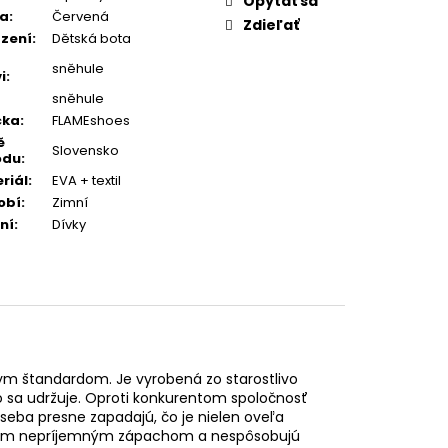
Opýtať sa
va
:
Červená
Zdieľať
zení
:
Dětská bota
sněhule
i
:
sněhule
čka
:
FLAMEshoes
ě
Slovensko
odu
:
riál
:
EVA + textil
obí
:
Zimní
ní
:
Dívky
ym štandardom. Je vyrobená zo starostlivo
ko sa udržuje. Oproti konkurentom spoločnosť
 seba presne zapadajú, čo je nielen oveľa
ypickým nepríjemným zápachom a nespôsobujú