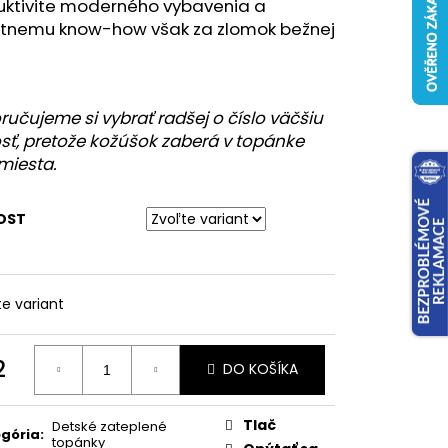
uktivite moderného vybavenia a
átnemu know-how však za zlomok bežnej
učujeme si vybrať radšej o číslo väčšiu
sť, pretože kožúšok zaberá v topánke
miesta.
OST
te variant
2
DO KOŠÍKA
otková
:
Tlač
Detské zateplené
gória
:
topánky