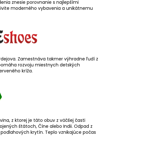
edenia znesie porovnanie s najlepšími
ktivite moderného vybavenia a unikátnemu
Bardejova. Zamestnáva takmer výhradne ľudí z
e pomáha rozvoju miestnych detských
erveného kríža.
na, z ktorej je táto obuv z väčšej časti
pojených štátoch, Číne alebo Indii. Odpad z
 podlahových krytín. Teplo vznikajúce počas