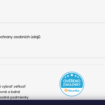
chrany osobních údajů
i vybrať veľkosť
ovné a balné
odné podmienky
amácia a výmena