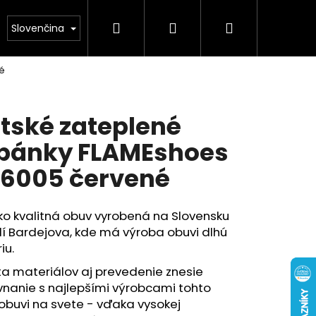
Hľadať
Prihlásenie
Nákupný
Obuv
Kolekcia leto 2026
Chovatelské pot
Slovenčina
é
košík
tské zateplené
pánky FLAMEshoes
6005 červené
o kvalitná obuv vyrobená na Slovensku
lí Bardejova, kde má výroba obuvi dlhú
iu.
ta materiálov aj prevedenie znesie
nanie s najlepšími výrobcami tohto
obuvi na svete - vďaka vysokej