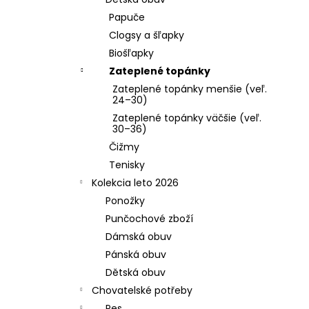
Papuče
Clogsy a šľapky
Biošľapky
Zateplené topánky
Zateplené topánky menšie (veľ.
24–30)
Zateplené topánky väčšie (veľ.
30–36)
Čižmy
Tenisky
Kolekcia leto 2026
Ponožky
Punčochové zboží
Dámská obuv
Pánská obuv
Dětská obuv
Chovatelské potřeby
Pes