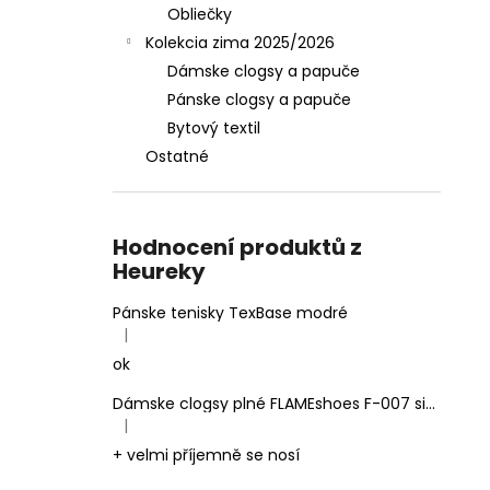
Obliečky
Kolekcia zima 2025/2026
Dámske clogsy a papuče
Pánske clogsy a papuče
Bytový textil
Ostatné
Hodnocení produktů z
Heureky
Pánske tenisky TexBase modré
|
Hodnotenie produktu je 5 z 5 hviezdičiek.
ok
Dámske clogsy plné FLAMEshoes F-007 sivé
|
Hodnotenie produktu je 5 z 5 hviezdičiek.
+ velmi příjemně se nosí