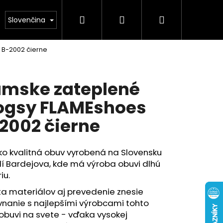
Hľadať
Prihlásenie
Nákupný
Obuv
Kolekcia leto 2026
Chovatelské pot
Slovenčina
 B-2002 čierne
košík
mske zateplené
ogsy FLAMEshoes
2002 čierne
o kvalitná obuv vyrobená na Slovensku
lí Bardejova, kde má výroba obuvi dlhú
iu.
ta materiálov aj prevedenie znesie
nanie s najlepšími výrobcami tohto
obuvi na svete - vďaka vysokej