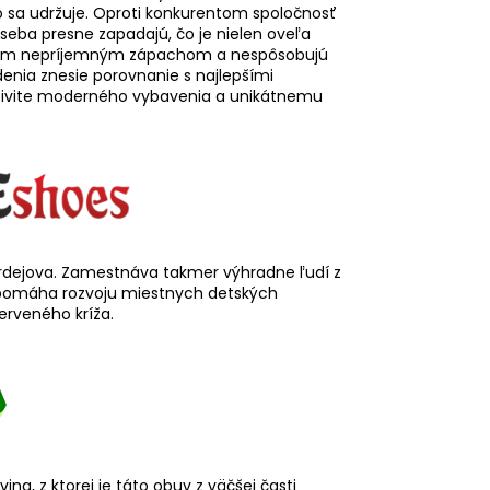
ko sa udržuje. Oproti konkurentom spoločnosť
 seba presne zapadajú, čo je nielen oveľa
ypickým nepríjemným zápachom a nespôsobujú
edenia znesie porovnanie s najlepšími
ktivite moderného vybavenia a unikátnemu
Bardejova. Zamestnáva takmer výhradne ľudí z
e pomáha rozvoju miestnych detských
erveného kríža.
na, z ktorej je táto obuv z väčšej časti