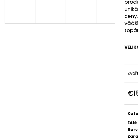
prod
unik
ceny.
väčši
topá
VELIK
Zvoľ
€1
Jedn
cena
Kate
EAN
:
Bar
Zařa