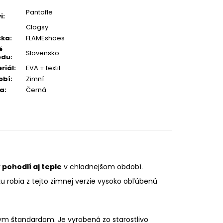
Pantofle
i
:
Clogsy
čka
:
FLAMEshoes
ě
Slovensko
odu
:
riál
:
EVA + textil
obí
:
Zimní
va
:
Černá
 pohodlí aj teple
v chladnejšom období.
 robia z tejto zimnej verzie vysoko obľúbenú
ym štandardom. Je vyrobená zo starostlivo