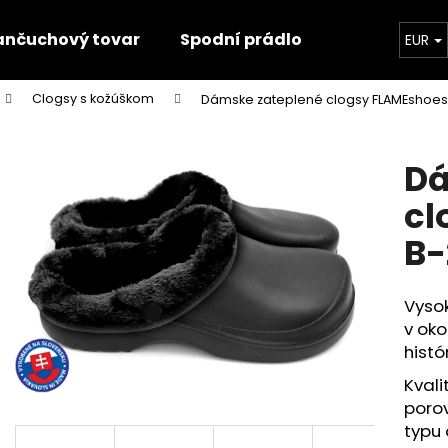
ančuchový tovar
Spodní prádlo
Trička
EUR
Clogsy s kožúškom
Dámske zateplené clogsy FLAMEshoes
Čo potrebujete nájsť?
Dá
HĽADAŤ
cl
B-
Odporúčame
Vysok
v oko
histór
Kvali
porov
typu 