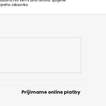
obuvníctvo veľmi dlhú históriu. Spojenie
ojného zákazníka.
Prijímame online platby