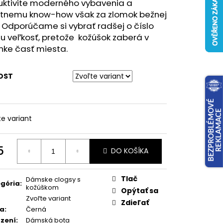
uktivite moderného vybavenia a
átnemu know-how však za zlomok bežnej
 Odporúčame si vybrať radšej o číslo
u veľkosť, pretože
kožúšok zaberá v
nke časť miesta.
OST
te variant
5
DO KOŠÍKA
otková
:
Tlač
Dámske clogsy s
gória
:
kožúškom
Opýtať sa
Zvoľte variant
Zdieľať
va
:
Černá
zení
:
Dámská bota