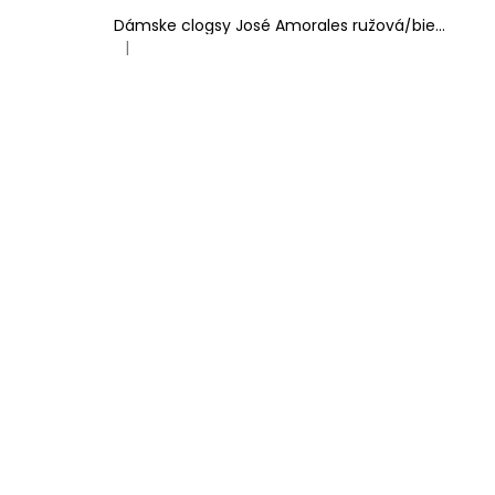
Dámske clogsy José Amorales ružová/biela
|
Hodnotenie produktu je 4 z 5 hviezdičiek.