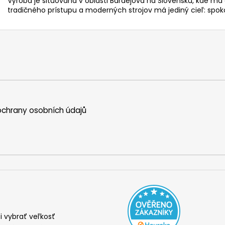
Výroba je situovaná v oblasti Bardejova na Slovensku, kde má 
tradičného prístupu a moderných strojov má jediný cieľ: spok
chrany osobních údajů
i vybrať veľkosť