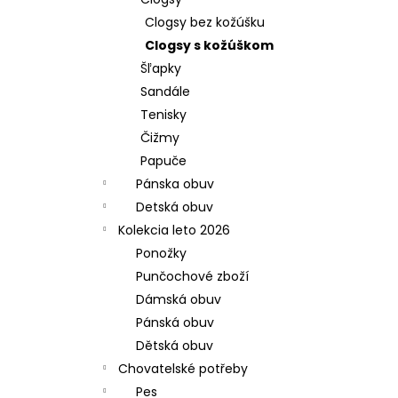
Clogsy bez kožúšku
Clogsy s kožúškom
Šľapky
Sandále
Tenisky
Čižmy
Papuče
Pánska obuv
Detská obuv
Kolekcia leto 2026
Ponožky
Punčochové zboží
Dámská obuv
Pánská obuv
Dětská obuv
Chovatelské potřeby
Pes