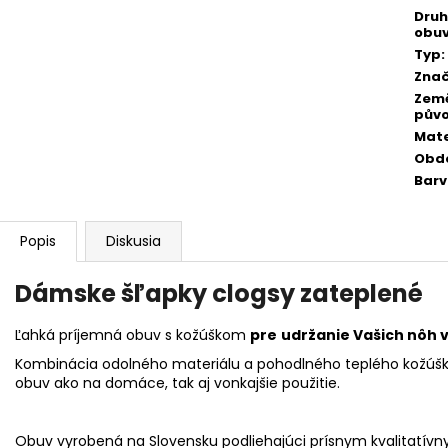
Druh
obuv
Typ
:
Zna
Zem
pův
Mate
Obd
Bar
Popis
Diskusia
Dámske šľapky clogsy zateplené
Ľahká príjemná obuv s kožúškom
pre
udržanie Vašich nôh v
Kombinácia odolného materiálu a pohodlného teplého kožúšku
obuv ako na domáce, tak aj vonkajšie použitie.
Obuv vyrobená na Slovensku podliehajúci prísnym kvalitatívn