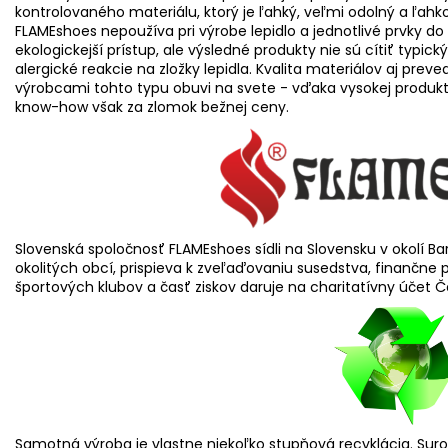
kontrolovaného materiálu, ktorý je ľahký, veľmi odolný a ľah
FLAMEshoes nepoužíva pri výrobe lepidlo a jednotlivé prvky do
ekologickejší prístup, ale výsledné produkty nie sú cítiť t
alergické reakcie na zložky lepidla. Kvalita materiálov aj prev
výrobcami tohto typu obuvi na svete - vďaka vysokej produ
know-how však za zlomok bežnej ceny.
Slovenská spoločnosť FLAMEshoes sídli na Slovensku v okolí 
okolitých obcí, prispieva k zveľaďovaniu susedstva, finančn
športových klubov a časť ziskov daruje na charitatívny účet Č
Samotná výroba je vlastne niekoľko stupňová recyklácia. Surovi