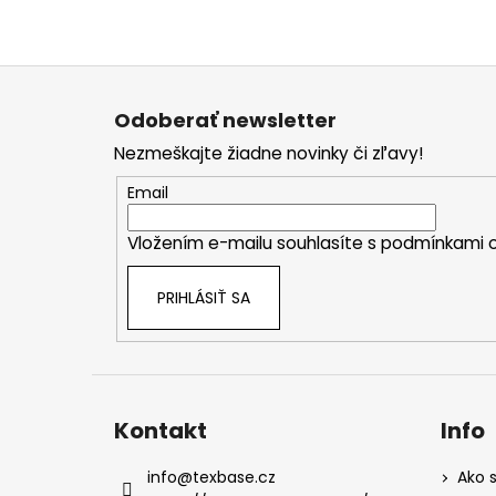
Z
á
Odoberať newsletter
p
Nezmeškajte žiadne novinky či zľavy!
ä
t
Email
i
Vložením e-mailu souhlasíte s
podmínkami o
e
PRIHLÁSIŤ SA
Kontakt
Info
info
@
texbase.cz
Ako s