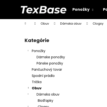
K
Prejsť
na
o
Ponožky
P
obsah
Späť
Späť
š
do
do
í
Domov
Obuv
Dámska obuv
Clogsy
k
obchodu
obchodu
B
o
Kategórie
Preskočiť
č
kategórie
n
Ponožky
ý
Dámske ponožky
p
Pánske ponožky
a
Pančuchový tovar
n
Spodní prádlo
e
Trička
l
Obuv
Dámska obuv
Biošľapky
Clogsy