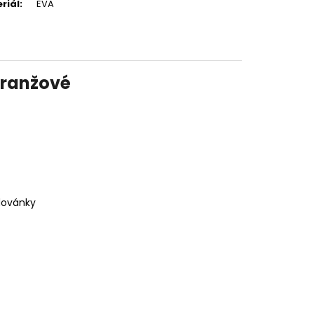
riál
:
EVA
oranžové
adovánky