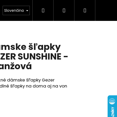
Hľadať
Prihlásenie
Nákupný
Obuv
Kolekcia leto 2026
Chovatelské pot
Slovenčina
košík
mske šľapky
ZER SUNSHINE -
anžová
itné dámske šľapky Gezer
dlné šľapky na doma aj na von