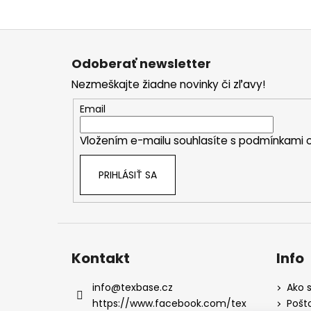
Z
á
Odoberať newsletter
p
Nezmeškajte žiadne novinky či zľavy!
ä
t
Email
i
Vložením e-mailu souhlasíte s
podmínkami o
e
PRIHLÁSIŤ SA
Kontakt
Info
info
@
texbase.cz
Ako s
https://www.facebook.com/tex
Pošt