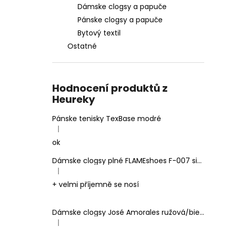
Dámske clogsy a papuče
Pánske clogsy a papuče
Bytový textil
Ostatné
Hodnocení produktů z
Heureky
Pánske tenisky TexBase modré
|
Hodnotenie produktu je 5 z 5 hviezdičiek.
ok
Dámske clogsy plné FLAMEshoes F-007 sivé
|
Hodnotenie produktu je 5 z 5 hviezdičiek.
+ velmi příjemně se nosí
Dámske clogsy José Amorales ružová/biela
|
Hodnotenie produktu je 4 z 5 hviezdičiek.