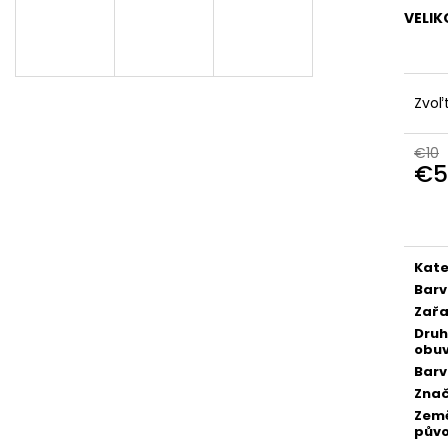
VELIK
Zvoľ
€10
€5
Jedn
cena
Kate
Bar
Zařa
Druh
obuv
Bar
Zna
Zem
pův