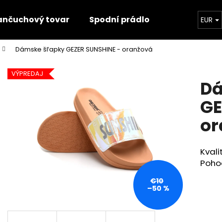
ančuchový tovar
Spodní prádlo
Trička
EUR
Dámske šľapky GEZER SUNSHINE - oranžová
Čo potrebujete nájsť?
VÝPREDAJ
Dá
HĽADAŤ
GE
or
Odporúčame
Kval
Poho
€10
–50 %