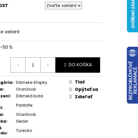
OST
te variant
–50 %
otková
DO KOŠÍKA
:
Tlač
gória
:
Dámske šľapky
va
:
Oranžová
Opýtať sa
zení
:
Dámská bota
Zdieľať
Pantofle
i
:
va
:
Oranžová
čka
:
Gezer
ě
Turecko
odu
: