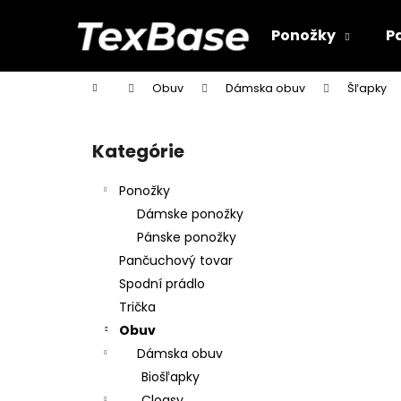
K
Prejsť
na
o
Ponožky
P
obsah
Späť
Späť
š
do
do
í
Domov
Obuv
Dámska obuv
Šľapky
k
obchodu
obchodu
B
o
Kategórie
Preskočiť
č
kategórie
n
Ponožky
ý
Dámske ponožky
p
Pánske ponožky
a
Pančuchový tovar
n
Spodní prádlo
e
Trička
l
Obuv
Dámska obuv
Biošľapky
Clogsy