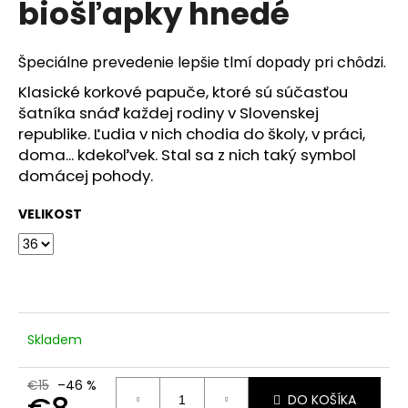
biošľapky hnedé
á
j
Špeciálne prevedenie lepšie tlmí dopady pri chôdzi.
s
ť
Klasické korkové papuče, ktoré sú súčasťou
šatníka snáď každej rodiny v Slovenskej
?
republike. Ľudia v nich chodia do školy, v práci,
doma... kdekoľvek. Stal sa z nich taký symbol
domácej pohody.
HĽADAŤ
VELIKOST
O
d
p
Skladem
o
r
€15
–46 %
ú
DO KOŠÍKA