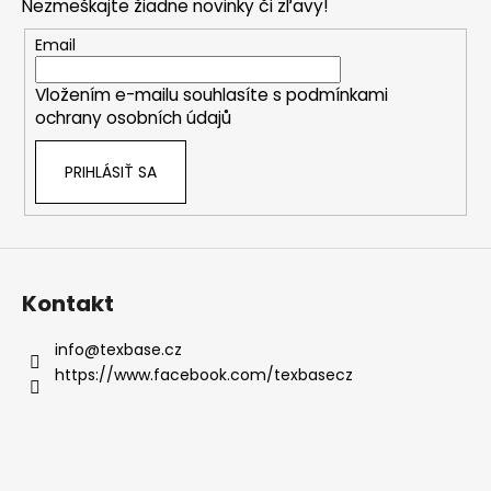
Nezmeškajte žiadne novinky či zľavy!
ä
t
Email
i
Vložením e-mailu souhlasíte s
podmínkami
e
ochrany osobních údajů
PRIHLÁSIŤ SA
Kontakt
info
@
texbase.cz
https://www.facebook.com/texbasecz