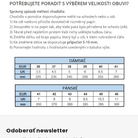
Z
á
Odoberať newsletter
p