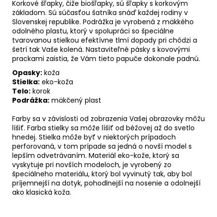
Korkové šľapky, čiže biošľapky, sú šľapky s korkovým
základom. Sú súčasťou šatníka snáď každej rodiny v
Slovenskej republike. Podrážka je vyrobená z mäkkého
odolného plastu, ktorý v spolupráci so špeciálne
tvarovanou stielkou efektívne tlmí dopady pri chôdzi a
šetrí tak Vaše kolená. Nastaviteľné pásky s kovovými
prackami zaistia, že Vám tieto papuče dokonale padnú.
Opasky:
koža
Stielka:
eko-koža
Telo:
korok
Podrážka:
mäkčený plast
Farby sa v závislosti od zobrazenia Vašej obrazovky môžu
líšiť. Farba stielky sa môže líšiť od béžovej až do svetlo
hnedej. Stielka môže byť v niektorých prípadoch
perforovaná, v tom prípade sa jedná o novší model s
lepším odvetrávaním. Materiál eko-kože, ktorý sa
vyskytuje pri novších modeloch, je vyrobený zo
špeciálneho materiálu, ktorý bol vyvinutý tak, aby bol
príjemnejší na dotyk, pohodlnejší na nosenie a odolnejší
ako klasická koža.