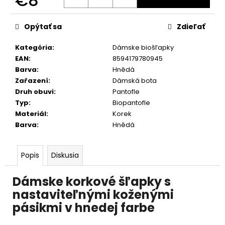
€8
č
a
Jednotková
m
cena:
Opýtať sa
Zdieľať
e
Kategória
:
Dámske biošľapky
EAN
:
8594179780945
Barva
:
Hnědá
Zařazení
:
Dámská bota
Druh obuvi
:
Pantofle
Typ
:
Biopantofle
Materiál
:
Korek
Barva
:
Hnědá
Popis
Diskusia
Dámske korkové šľapky s
nastaviteľnými koženými
pásikmi v hnedej farbe