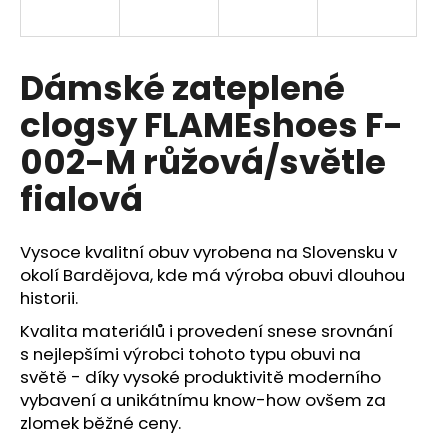
a
j
í
Dámské zateplené
t
clogsy FLAMEshoes F-
?
002-M růžová/světle
fialová
HLEDAT
Vysoce kvalitní obuv vyrobena na Slovensku v
okolí Bardějova, kde má výroba obuvi dlouhou
historii.
D
Kvalita materiálů i provedení snese srovnání
o
s nejlepšími výrobci tohoto typu obuvi na
p
světě - díky vysoké produktivitě moderního
o
vybavení a unikátnímu know-how ovšem za
r
zlomek běžné ceny.
u