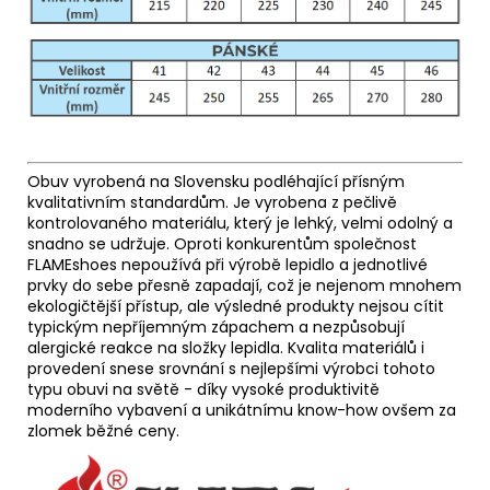
Obuv vyrobená na Slovensku podléhající přísným
kvalitativním standardům. Je vyrobena z pečlivě
kontrolovaného materiálu, který je lehký, velmi odolný a
snadno se udržuje. Oproti konkurentům společnost
FLAMEshoes nepoužívá při výrobě lepidlo a jednotlivé
prvky do sebe přesně zapadají, což je nejenom mnohem
ekologičtější přístup, ale výsledné produkty nejsou cítit
typickým nepříjemným zápachem a nezpůsobují
alergické reakce na složky lepidla. Kvalita materiálů i
provedení snese srovnání s nejlepšími výrobci tohoto
typu obuvi na světě - díky vysoké produktivitě
moderního vybavení a unikátnímu know-how ovšem za
zlomek běžné ceny.