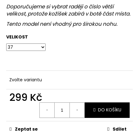
č
Doporučujeme si vybrat raději o číslo větší
u
velikost, protože
kožíšek zabírá v botě část místa.
j
e
Tento model není vhodný pro širokou nohu.
m
e
VELIKOST
Zvolte variantu
299 Kč
Měrná
DO KOŠÍKU
cena:
Zeptat se
Sdílet