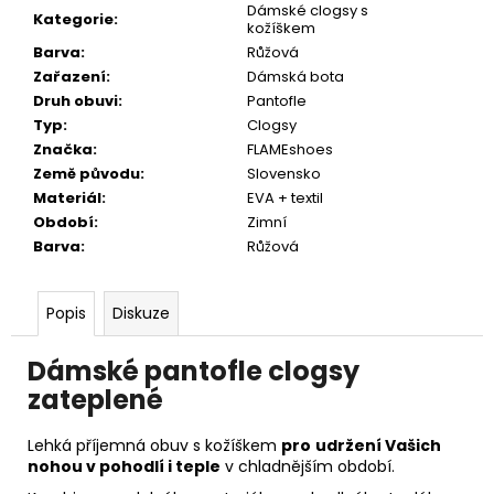
Dámské clogsy s
Kategorie
:
kožíškem
Barva
:
Růžová
Zařazení
:
Dámská bota
Druh obuvi
:
Pantofle
Typ
:
Clogsy
Značka
:
FLAMEshoes
Země původu
:
Slovensko
Materiál
:
EVA + textil
Období
:
Zimní
Barva
:
Růžová
Popis
Diskuze
Dámské pantofle clogsy
zateplené
Lehká příjemná obuv s kožíškem
pro
udržení Vašich
nohou v pohodlí i teple
v chladnějším období.