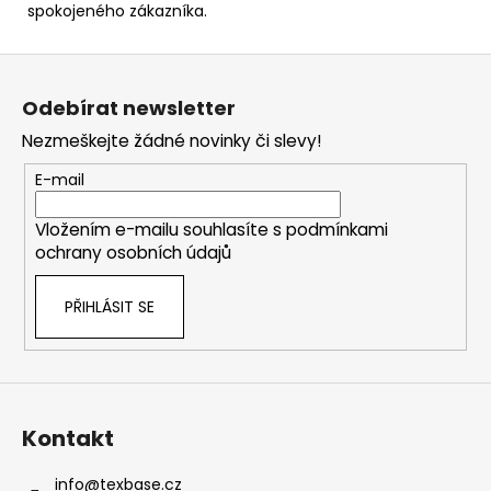
spokojeného zákazníka.
Z
á
Odebírat newsletter
p
Nezmeškejte žádné novinky či slevy!
a
t
E-mail
í
Vložením e-mailu souhlasíte s
podmínkami
ochrany osobních údajů
PŘIHLÁSIT SE
Kontakt
info
@
texbase.cz