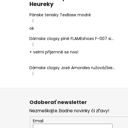
Heureky
Pánske tenisky TexBase modré
|
Hodnotenie produktu je 5 z 5 hviezdičiek.
ok
Dámske clogsy plné FLAMEshoes F-007 sivé
|
Hodnotenie produktu je 5 z 5 hviezdičiek.
+ velmi příjemně se nosí
Dámske clogsy José Amorales ružová/biela
|
Hodnotenie produktu je 4 z 5 hviezdičiek.
Z
á
Odoberať newsletter
p
Nezmeškajte žiadne novinky či zľavy!
ä
t
Email