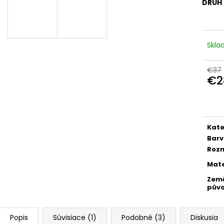
DRUH
Skl
€37
€2
Jedn
cena
Kate
Bar
Roz
Mate
Zem
pův
Popis
Súvisiace (1)
Podobné (3)
Diskusia