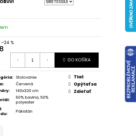
 OBUVI
adem
–24 %
8
otková
DO KOŠÍKA
:
Tlač
gória
:
Stolovanie
va
:
Červená
Opýtať sa
měry
:
140x320 cm
Zdieľať
50% bavlna, 50%
riál
:
polyester
ě
Pákistán
odu
: