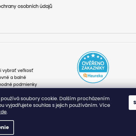
chrany osobních údajů
i vybrať veľkosť
ovné a balné
odné podmienky
amácia a výmena
používá soubory cookie. Dalším procházením
ienky ochrany osobných
ov
 vyjadřujete souhlas s jejich používáním. Více
zde
.
dené.
nie