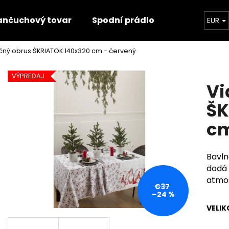
ančuchový tovar
Spodní prádlo
Trička
EUR
čný obrus ŠKRIATOK 140x320 cm - červený
Čo potrebujete nájsť?
VÝPREDAJ
Vi
HĽADAŤ
ŠK
cm
Odporúčame
Bavln
dodá
atmos
€37
–24 %
VELIK