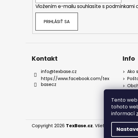
i
Vložením e-mailu souhlasíte s
podmínkami o
e
PRIHLÁSIŤ SA
Kontakt
Info
info
@
texbase.cz
Ako s
https://www.facebook.com/tex
Pošt
basecz
Obch
Rekl
Tento web 
Podm
údaj
tohoto webu
informací
Copyright 2026
TexBase.cz
. Všetky práva vyhra
Nastave