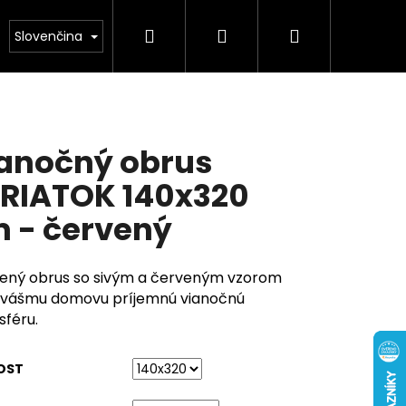
Hľadať
Prihlásenie
Nákupný
Obuv
Kolekcia leto 2026
Chovatelské pot
Slovenčina
košík
anočný obrus
RIATOK 140x320
 - červený
ený obrus so sivým a červeným vzorom
 vášmu domovu príjemnú vianočnú
féru.
OST