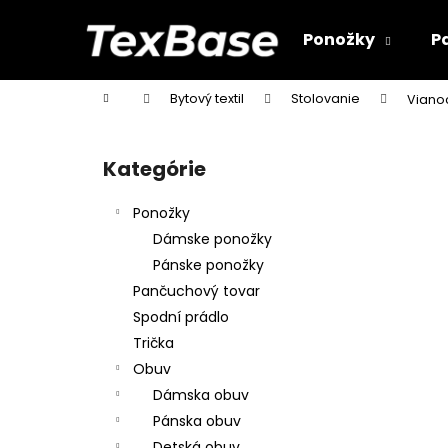
K
Prejsť
na
o
Ponožky
P
obsah
Späť
Späť
š
do
do
í
Domov
Bytový textil
Stolovanie
Viano
k
obchodu
obchodu
B
o
Kategórie
Preskočiť
č
kategórie
n
Ponožky
ý
Dámske ponožky
p
Pánske ponožky
a
Pančuchový tovar
n
Spodní prádlo
e
Trička
l
Obuv
Dámska obuv
Pánska obuv
Detská obuv