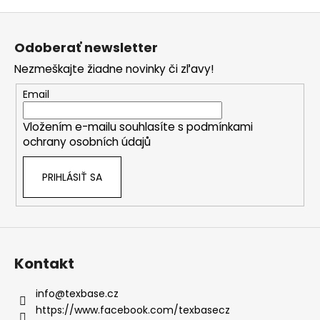
Z
á
Odoberať newsletter
p
Nezmeškajte žiadne novinky či zľavy!
ä
t
Email
i
Vložením e-mailu souhlasíte s
podmínkami
e
ochrany osobních údajů
PRIHLÁSIŤ SA
Kontakt
info
@
texbase.cz
https://www.facebook.com/texbasecz