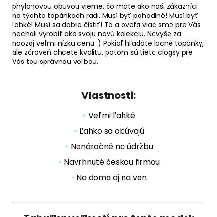
phylonovou obuvou vieme, čo máte ako naši zákazníci
na týchto topánkach radi. Musí byť
pohodlné
! Musí byť
ľahké
! Musí sa dobre čistiť! To a oveľa viac sme pre Vás
nechali vyrobiť ako svoju
novú kolekciu
. Navyše za
naozaj veľmi nízku cenu :) Pokiaľ hľadáte lacné topánky,
ale zároveň chcete kvalitu, potom sú tieto clogsy pre
Vás tou správnou voľbou.
Vlastnosti:
•
Veľmi ľahké
•
Ľahko sa obúvajú
•
Nenáročné na údržbu
•
Navrhnuté českou firmou
•
Na doma aj na von