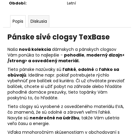
Období
:
Letní
Popis
Diskusia
Pánske sivé clogsy TexBase
Naša
nová kolekcia
dámskych a pánskych clogsov
Vám ponúka to najlepšie -
pohodlie
,
moderný dizajn<
/strong> a
osvedčený materiál
.
Tieto pánske nazúvaky sú
ľahké
,
odolné
a
ľahko sa
obúvajú
. Ideálne napr. pokiaľ potrebujete rýchlo
vybehnúť pre balíček od kuriéra. Či už chvátate prevziať
balíček, chcete si užiť pobyt na záhrade alebo hľadáte
pohodlné domáce prezuvky, tieto topánky Vám
poskytnú to, čo hľadáte.
Tieto clogsy sú vyrobené z osvedčeného materiálu EVA,
čo znamená, že sú odolné a zároveň veľmi ľahké.
Navyše sú
nenáročné na údržbu
, takže Vám ušetria
veľa času a energie.
Vďaka mnohoročným skúsenostiam v obchodovaní s