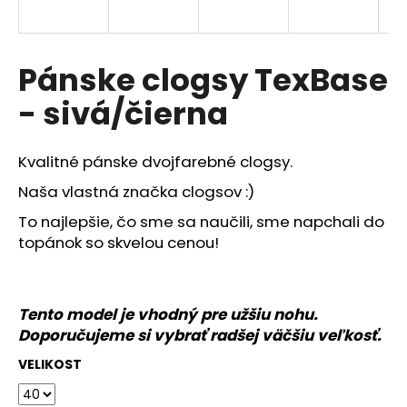
á
j
s
Pánske clogsy TexBase
ť
- sivá/čierna
?
Kvalitné pánske dvojfarebné clogsy.
Naša vlastná značka clogsov :)
HĽADAŤ
To najlepšie, čo sme sa naučili, sme napchali do
topánok so skvelou cenou!
O
d
Tento model je vhodný pre užšiu nohu.
p
Doporučujeme si vybrať radšej väčšiu veľkosť.
o
VELIKOST
r
ú