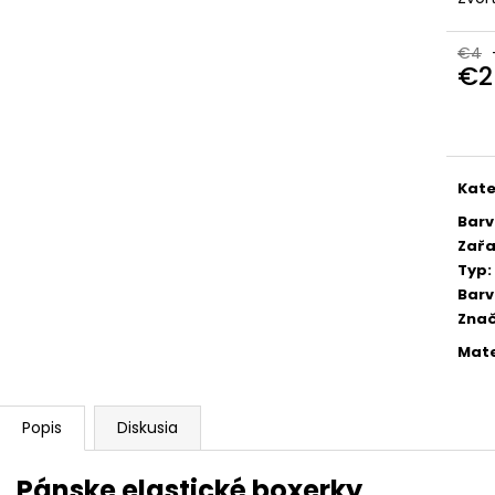
€4
€2
Jedn
cena
Kate
Bar
Zařa
Typ
:
Bar
Zna
Mate
Popis
Diskusia
Pánske elastické boxerky