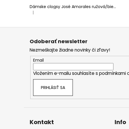
Dámske clogsy José Amorales ružová/biela
|
Hodnotenie produktu je 4 z 5 hviezdičiek.
Z
á
Odoberať newsletter
p
Nezmeškajte žiadne novinky či zľavy!
ä
t
Email
i
Vložením e-mailu souhlasíte s
podmínkami o
e
PRIHLÁSIŤ SA
Kontakt
Info