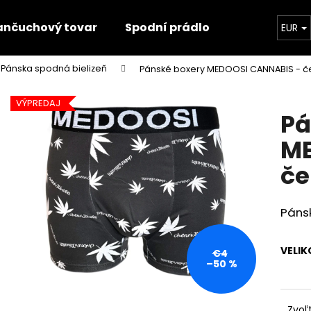
ančuchový tovar
Spodní prádlo
Trička
EUR
Pánska spodná bielizeň
Pánské boxery MEDOOSI CANNABIS - č
Čo potrebujete nájsť?
VÝPREDAJ
Pá
HĽADAŤ
ME
če
Odporúčame
Páns
VELIK
€4
–50 %
Zvoľ