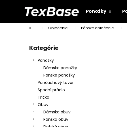
K
Prejsť
na
o
Ponožky
P
obsah
Späť
Späť
š
do
do
í
Domov
Oblečenie
Pánske oblečenie
k
obchodu
obchodu
B
o
Kategórie
Preskočiť
č
kategórie
n
Ponožky
ý
Dámske ponožky
p
Pánske ponožky
a
Pančuchový tovar
n
Spodní prádlo
e
Trička
l
Obuv
Dámska obuv
Pánska obuv
Detská obuv