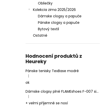
Obliečky
Kolekcia zima 2025/2026
Dámske clogsy a papuče
Pánske clogsy a papuče
Bytový textil
Ostatné
Hodnocení produktů z
Heureky
Pánske tenisky TexBase modré
|
Hodnotenie produktu je 5 z 5 hviezdičiek.
ok
Dámske clogsy plné FLAMEshoes F-007 sivé
|
Hodnotenie produktu je 5 z 5 hviezdičiek.
+ velmi příjemně se nosí