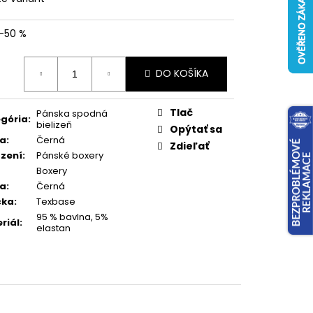
–50 %
otková
DO KOŠÍKA
:
Tlač
Pánska spodná
gória
:
bielizeň
Opýtať sa
va
:
Černá
Zdieľať
zení
:
Pánské boxery
Boxery
va
:
Černá
čka
:
Texbase
95 % bavlna, 5%
riál
:
elastan