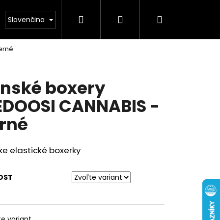
Hľadať
Prihlásenie
Nákupný
Obuv
Kolekcia leto 2026
Chovatelské pot
Slovenčina
erné
košík
nské boxery
DOOSI CANNABIS -
rné
ke elastické boxerky
OST
te variant