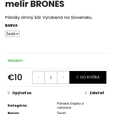
melír BRONES
á
j
Pánsky zimný šál. Vyrobená na Slovensku.
s
ť
BARVA
?
HĽADAŤ
Skladem
€10
DO KOŠÍKA
O
Jednotková
d
cena:
p
Opýtať sa
Zdieľať
o
r
Pánske čiapky a
Kategória
:
rukavice
ú
Barva
:
Šedá