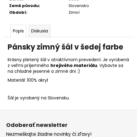
č
Země původu
:
Slovensko
a
Období
:
Zimní
m
e
Popis
Diskusia
Pánsky zimný šál v šedej farbe
Krásny pletený šál v atraktívnom prevedení. Je vyrobená
z veľmi príjemného
hrejivého materiálu
. Vybavte sa
na chladné jesenné a zimné dni :)
Materiál: 100% akryl
Šál je vyrobený na Slovensku.
Z
á
Odoberať newsletter
p
Nezmeškajte žiadne novinky či zľavy!