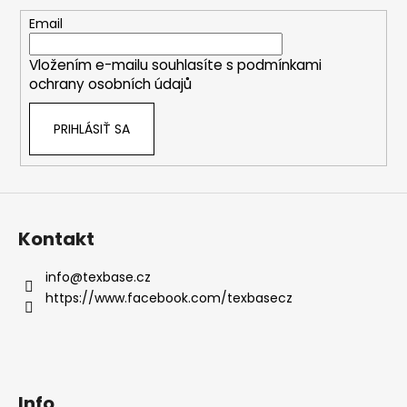
ä
t
Email
i
Vložením e-mailu souhlasíte s
podmínkami
e
ochrany osobních údajů
PRIHLÁSIŤ SA
Kontakt
info
@
texbase.cz
https://www.facebook.com/texbasecz
Info