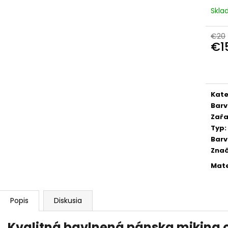
Skl
€20
€1
Jedn
cena
Kate
Bar
Zařa
Typ
:
Bar
Zna
Mate
Popis
Diskusia
Kvalitná bavlnená pánska mikina o