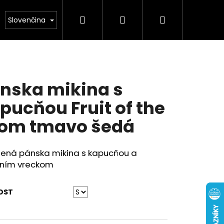
Hľadať
Prihlásenie
Nákupný
Obuv
Kolekcia leto 2026
Chovatelské pot
Slovenčina
košík
nska mikina s
pucňou Fruit of the
om tmavo šedá
nená pánska mikina s kapucňou a
aním vreckom
OST