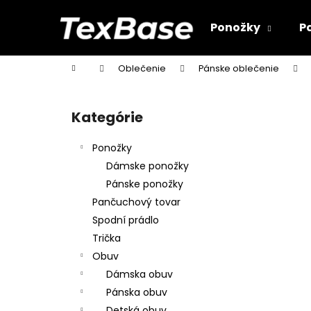
K
Prejsť
na
o
Ponožky
P
obsah
Späť
Späť
š
do
do
í
Domov
Oblečenie
Pánske oblečenie
k
obchodu
obchodu
B
o
Kategórie
Preskočiť
č
kategórie
n
Ponožky
ý
Dámske ponožky
p
Pánske ponožky
a
Pančuchový tovar
n
Spodní prádlo
e
Trička
l
Obuv
Dámska obuv
Pánska obuv
Detská obuv