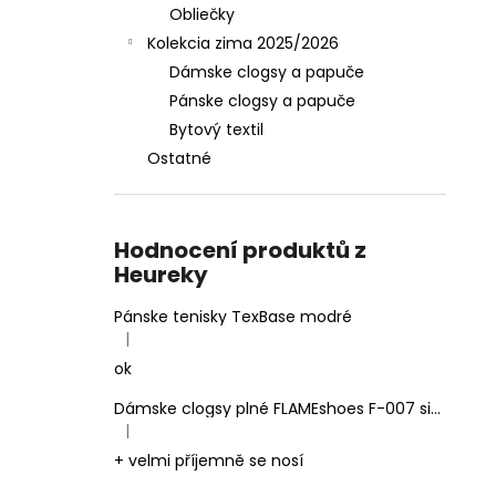
Obliečky
Kolekcia zima 2025/2026
Dámske clogsy a papuče
Pánske clogsy a papuče
Bytový textil
Ostatné
Hodnocení produktů z
Heureky
Pánske tenisky TexBase modré
|
Hodnotenie produktu je 5 z 5 hviezdičiek.
ok
Dámske clogsy plné FLAMEshoes F-007 sivé
|
Hodnotenie produktu je 5 z 5 hviezdičiek.
+ velmi příjemně se nosí