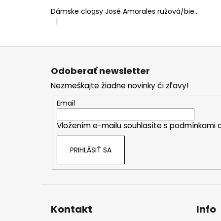
Dámske clogsy José Amorales ružová/biela
|
Hodnotenie produktu je 4 z 5 hviezdičiek.
Z
á
Odoberať newsletter
p
Nezmeškajte žiadne novinky či zľavy!
ä
t
Email
i
Vložením e-mailu souhlasíte s
podmínkami o
e
PRIHLÁSIŤ SA
Kontakt
Info