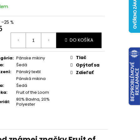
adem
–25 %
5
otková
DO KOŠÍKA
:
Tlač
gória
:
Pánske mikiny
va
:
Šedá
Opýtať sa
zení
:
Pánský textil
Zdieľať
Pánská mikina
va
:
Šedá
čka
:
Fruit of the Loom
80% Bavlna, 20%
riál
:
Polyester
d známej značky Fruit of