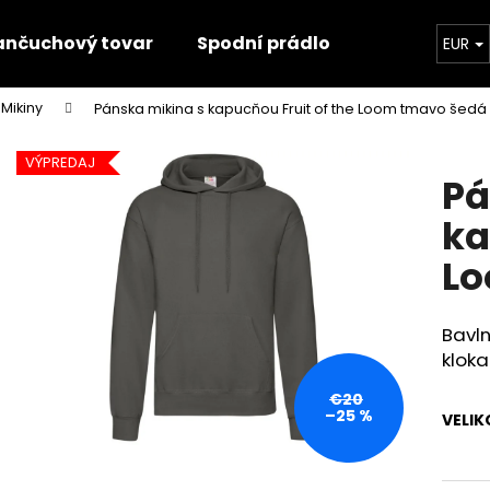
ančuchový tovar
Spodní prádlo
Trička
EUR
Mikiny
Pánska mikina s kapucňou Fruit of the Loom tmavo šedá
Čo potrebujete nájsť?
VÝPREDAJ
Pá
HĽADAŤ
ka
Lo
Odporúčame
Bavl
klok
€20
–25 %
VELIK