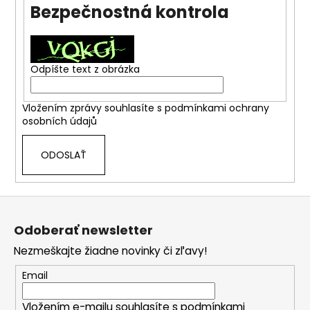
Bezpečnostná kontrola
á
j
s
ť
Odpíšte text z obrázka
?
Vložením zprávy souhlasíte s
podmínkami ochrany
osobních údajů
ODOSLAŤ
HĽADAŤ
Z
á
O
Odoberať newsletter
d
p
p
Nezmeškajte žiadne novinky či zľavy!
ä
o
t
Email
r
i
ú
Vložením e-mailu souhlasíte s
podmínkami