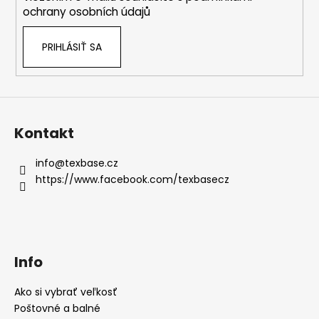
e
č
ochrany osobních údajů
a
m
e
PRIHLÁSIŤ SA
Kontakt
info
@
texbase.cz
https://www.facebook.com/texbasecz
Info
Ako si vybrať veľkosť
Poštovné a balné