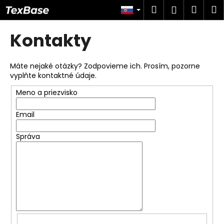
K
Prejsť
Hľadať
Náku
M
Prihlásen
na
o
obsah
Späť
Späť
košík
š
Kontakty
í
Č
k
o
Máte nejaké otázky? Zodpovieme ich. Prosím, pozorne
vyplňte kontaktné údaje.
p
o
Meno a priezvisko
t
Email
r
e
Správa
b
u
j
e
t
e
n