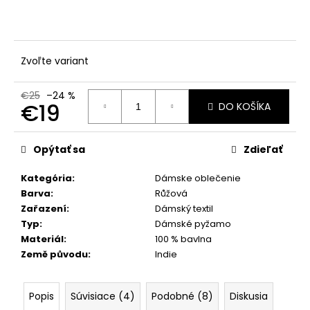
č
a
m
e
Zvoľte variant
€25
–24 %
€19
DO KOŠÍKA
Jednotková
cena:
Opýtať sa
Zdieľať
Kategória
:
Dámske oblečenie
Barva
:
Růžová
Zařazení
:
Dámský textil
Typ
:
Dámské pyžamo
Materiál
:
100 % bavlna
Země původu
:
Indie
Popis
Súvisiace (4)
Podobné (8)
Diskusia