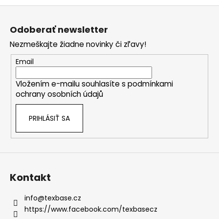
Z
á
Odoberať newsletter
p
Nezmeškajte žiadne novinky či zľavy!
ä
t
Email
i
Vložením e-mailu souhlasíte s
podmínkami
e
ochrany osobních údajů
PRIHLÁSIŤ SA
Kontakt
info
@
texbase.cz
https://www.facebook.com/texbasecz