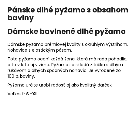
Pánske dlhé pyžamo s obsahom
bavlny
Dámske bavlnené dlhé pyžamo
Dámske pyžamo prémiovej kvality s okrúhlym výstrihom.
Nohavice s elastickým pásom.
Toto pyžamo
ocení každá žena, ktorá má rada pohodlie,
a to v lete aj v zime. Pyžamo sa skladá z trička s dlhým
rukávom a dlhých spodných nohavíc. Je vyrobené zo
100 % bavlny.
Pyžamo určite urobí radosť aj ako kvalitný darček.
Veľkosť
:
S -XL