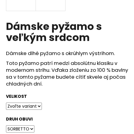
á
j
s
Dámske pyžamo s
ť
veľkým srdcom
?
Dámske dlhé pyžamo s okrúhlym výstrihom.
Toto pyžamo patrí medzi absolútnu klasiku v
modernom strihu. Vďaka zloženiu zo 100 % bavlny
HĽADAŤ
sa v tomto pyžame budete cítiť skvele aj počas
chladných dní.
O
VELIKOST
d
p
o
DRUH OBUVI
r
ú