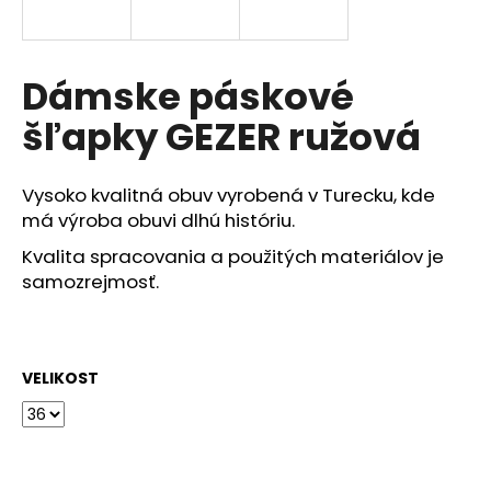
á
j
s
Dámske páskové
ť
šľapky GEZER ružová
?
Vysoko kvalitná obuv vyrobená v Turecku, kde
má výroba obuvi dlhú históriu.
Kvalita spracovania a použitých materiálov je
HĽADAŤ
samozrejmosť.
O
d
VELIKOST
p
o
r
ú