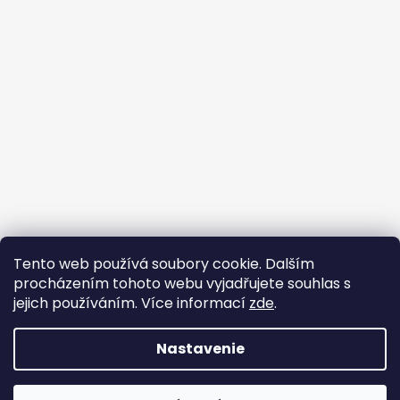
Tento web používá soubory cookie. Dalším
Prijímame online platby
procházením tohoto webu vyjadřujete souhlas s
jejich používáním. Více informací
zde
.
Nastavenie
Vytvoril Shoptet