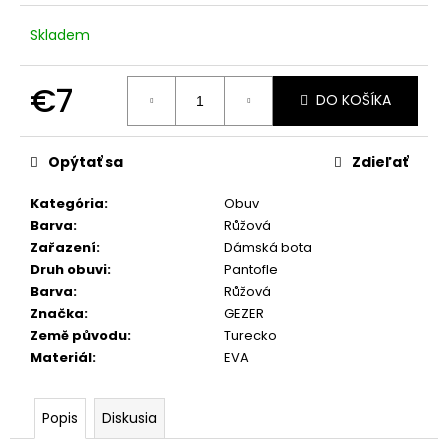
č
a
Skladem
m
e
€7
DO KOŠÍKA
Jednotková
cena:
Opýtať sa
Zdieľať
Kategória
:
Obuv
Barva
:
Růžová
Zařazení
:
Dámská bota
Druh obuvi
:
Pantofle
Barva
:
Růžová
Značka
:
GEZER
Země původu
:
Turecko
Materiál
:
EVA
Popis
Diskusia