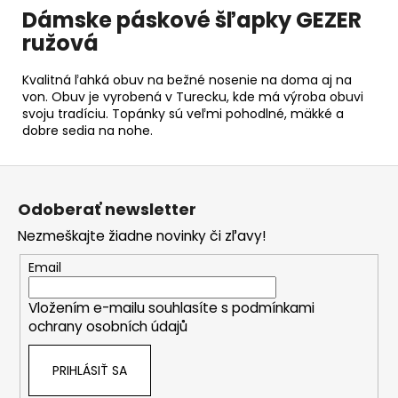
Dámske páskové šľapky GEZER
ružová
Kvalitná ľahká obuv na bežné nosenie na doma aj na
von. Obuv je vyrobená v Turecku, kde má výroba obuvi
svoju tradíciu. Topánky sú veľmi pohodlné, mäkké a
dobre sedia na nohe.
Z
á
Odoberať newsletter
p
Nezmeškajte žiadne novinky či zľavy!
ä
t
Email
i
Vložením e-mailu souhlasíte s
podmínkami
e
ochrany osobních údajů
PRIHLÁSIŤ SA