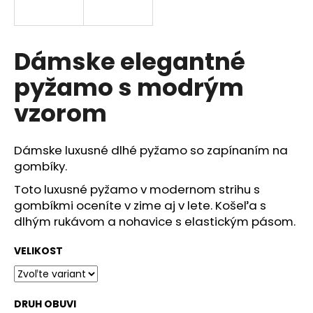
á
j
s
Dámske elegantné
ť
pyžamo s modrým
?
vzorom
Dámske luxusné dlhé pyžamo so zapínaním na
HĽADAŤ
gombíky.
Toto luxusné pyžamo v modernom strihu s
gombíkmi oceníte v zime aj v lete. Košeľa s
dlhým rukávom a nohavice s elastickým pásom.
O
d
VELIKOST
p
o
r
ú
DRUH OBUVI