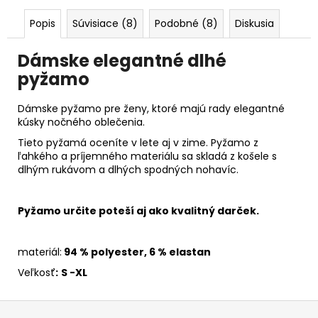
Popis
Súvisiace (8)
Podobné (8)
Diskusia
Dámske elegantné dlhé
pyžamo
Dámske pyžamo pre ženy, ktoré majú rady elegantné
kúsky nočného oblečenia.
Tieto pyžamá
oceníte v lete aj v zime. Pyžamo z
ľahkého a príjemného materiálu sa skladá z košele s
dlhým rukávom a dlhých spodných nohavíc.
Pyžamo určite poteší aj ako kvalitný darček.
materiál:
94 % polyester, 6 % elastan
Veľkosť
:
S -XL
Z