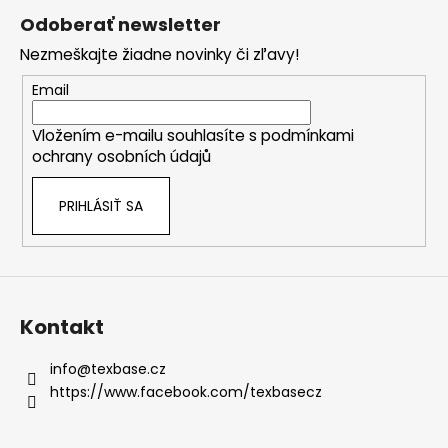
á
Odoberať newsletter
p
Nezmeškajte žiadne novinky či zľavy!
ä
t
Email
i
Vložením e-mailu souhlasíte s
podmínkami
e
ochrany osobních údajů
PRIHLÁSIŤ SA
Kontakt
info
@
texbase.cz
https://www.facebook.com/texbasecz