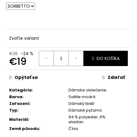
č
a
m
e
Zvoľte variant
€25
–24 %
€19
DO KOŠÍKA
Jednotková
cena:
Opýtať sa
Zdieľať
Kategória
:
Dámske oblečenie
Barva
:
Světle modrá
Zařazení
:
Dámský textil
Typ
:
Dámské pyžamo
94 % polyester, 6%
Materiál
:
elastan
Země původu
:
Čína