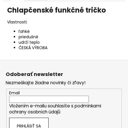
Chlapčenské funkčné tričko
Vlastnosti:
ľahké
priedušné
udrží teplo
ČESKÁ VÝROBA
Z
á
Odoberať newsletter
p
Nezmeškajte žiadne novinky či zľavy!
ä
t
Email
i
Vložením e-mailu souhlasíte s
podmínkami
e
ochrany osobních údajů
PRIHLÁSIŤ SA