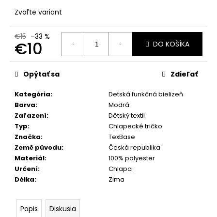
č
a
Zvoľte variant
m
e
€15
–33 %
€10
DO KOŠÍKA
Jednotková
cena:
Opýtať sa
Zdieľať
Kategória
:
Detská funkčná bielizeň
Barva
:
Modrá
Zařazení
:
Dětský textil
Typ
:
Chlapecké tričko
Značka
:
TexBase
Země původu
:
Česká republika
Materiál
:
100% polyester
Určení
:
Chlapci
Délka
:
Zima
Popis
Diskusia