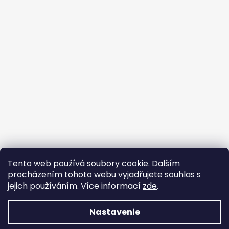
Tento web používá soubory cookie. Dalším
Prijímame online platby
procházením tohoto webu vyjadřujete souhlas s
jejich používáním. Více informací
zde
.
Nastavenie