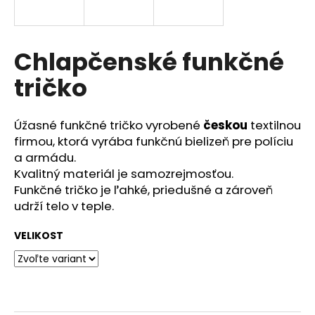
á
j
s
Chlapčenské funkčné
ť
tričko
?
Úžasné funkčné tričko vyrobené
českou
textilnou
firmou, ktorá vyrába funkčnú bielizeň pre políciu
a armádu.
HĽADAŤ
Kvalitný materiál je samozrejmosťou.
Funkčné tričko je ľahké, priedušné a zároveň
udrží telo v teple.
O
VELIKOST
d
p
o
r
ú