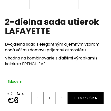
á
j
s
2-dielna sada utierok
ť
LAFAYETTE
?
Dvojdielna sada s elegantným a jemným vzorom
dodá vášmu domovu príjemnú atmosféru.
HĽADAŤ
Vhodná na kombinovanie s ďalšími výrobkami z
kolekcie FRENCH EVE.
O
Skladem
d
p
€7
–14 %
o
€6
DO KOŠÍKA
r
ú
Jednotková
cena: