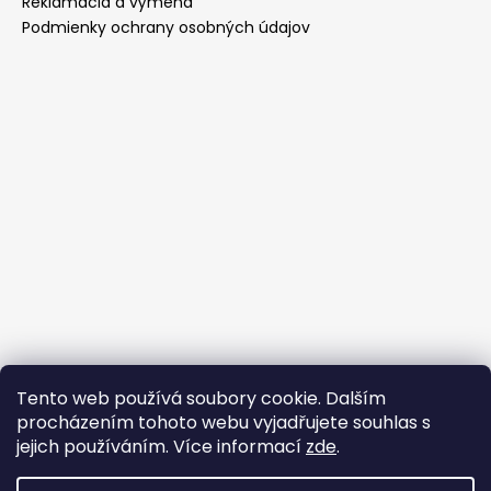
Reklamácia a výmena
Podmienky ochrany osobných údajov
Tento web používá soubory cookie. Dalším
Prijímame online platby
procházením tohoto webu vyjadřujete souhlas s
jejich používáním. Více informací
zde
.