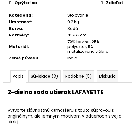
č
Opýtať sa
Zdieľať
a
m
Kategória
:
Stolovanie
e
Hmotnosť
:
0.2 kg
Barva
:
Šedá
Rozměry
:
45x65 cm
70% bavlna, 25%
Materiál
:
polyester, 5%
metalizovaná vlákna
Země původu
:
Indie
Popis
Súvisiace (3)
Podobné (5)
Diskusia
2-dielna sada utierok LAFAYETTE
Vytvorte slávnostnú atmosféru s touto súpravou s
originálnym, ale jemným motívom v odtieňoch sivej a
bielej.