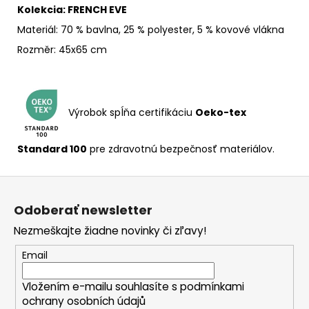
Kolekcia: FRENCH EVE
Materiál: 70 % bavlna, 25 % polyester, 5 % kovové vlákna
Rozměr: 45x65 cm
Výrobok spĺňa certifikáciu
Oeko-tex
Standard 100
pre zdravotnú bezpečnosť materiálov.
Z
á
Odoberať newsletter
p
Nezmeškajte žiadne novinky či zľavy!
ä
t
Email
i
Vložením e-mailu souhlasíte s
podmínkami
e
ochrany osobních údajů