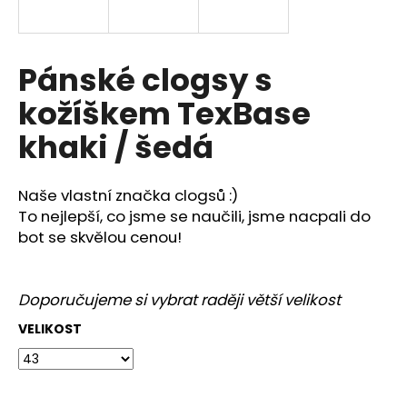
a
j
í
Pánské clogsy s
t
kožíškem TexBase
?
khaki / šedá
Naše vlastní značka clogsů :)
HLEDAT
To nejlepší, co jsme se naučili, jsme nacpali do
bot se skvělou cenou!
D
Doporučujeme si vybrat raději větší velikost
o
p
VELIKOST
o
r
u