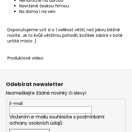
Nenáročné na údržbu
Navržené českou firmou
Na doma i na ven
Doporučujeme vzít si o 1 velikost větší, než jakou běžně
nosíte. Je to kvůli většímu pohodlí, kožíšek zabírá v botě
určité místo :)
Produktové video:
Z
á
Odebírat newsletter
p
Nezmeškejte žádné novinky či slevy!
a
t
E-mail
í
Vložením e-mailu souhlasíte s
podmínkami
ochrany osobních údajů