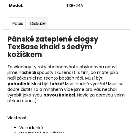
Model
:
TXB-04A
Popis
Diskuze
Pánské zateplené clogsy
TexBase khaki s šedým
kožíškem
Za všechny ty roky obchodování s phylonovou obuví
jsme nasbírali spousty zkušeností s tím, co máte jako
naši zákazníci na těchto botách rádi. Musí být
pohodlné
! Musí být
lehké
! Musí hodně vydržet! Musí se
dobře čistit! To a mnohem více jsme pro Vás nechali
vyrobit jako svou
novou kolekci
. Navíc za opravdu velmi
nízkou cenu :)
Vlastnosti:
Velmi lehké