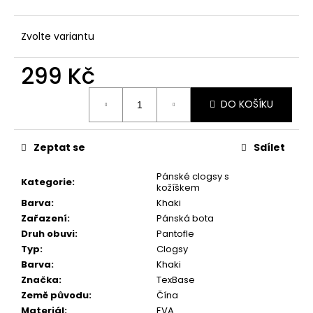
č
u
j
Zvolte variantu
e
m
299 Kč
e
Měrná
DO KOŠÍKU
cena:
Zeptat se
Sdílet
Pánské clogsy s
Kategorie
:
kožíškem
Barva
:
Khaki
Zařazení
:
Pánská bota
Druh obuvi
:
Pantofle
Typ
:
Clogsy
Barva
:
Khaki
Značka
:
TexBase
Země původu
:
Čína
Materiál
:
EVA