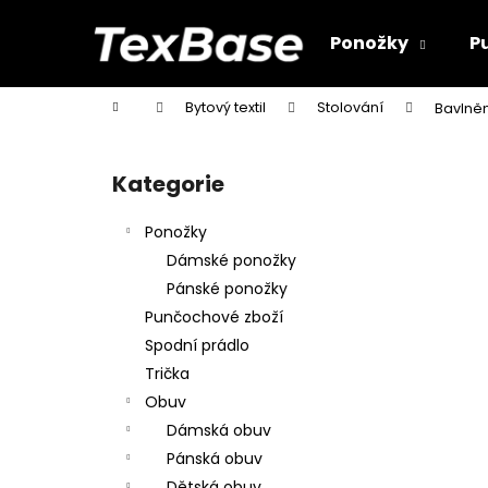
K
Přejít
na
o
Ponožky
P
obsah
Zpět
Zpět
š
do
do
í
Domů
Bytový textil
Stolování
Bavlněn
k
obchodu
obchodu
P
o
Kategorie
Přeskočit
s
kategorie
t
Ponožky
r
Dámské ponožky
a
Pánské ponožky
n
Punčochové zboží
n
Spodní prádlo
í
Trička
p
Obuv
a
Dámská obuv
n
Pánská obuv
e
Dětská obuv