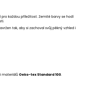
í pro každou příležitost. Zemité barvy se hodí
ti.
avržen tak, aby si zachoval svůj pěkný vzhled i
ti materiálů
Oeko-tex Standard 100
.