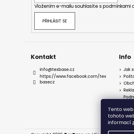
í
Vložením e-mailu souhlasíte s
podmínkami o
PŘIHLÁSIT SE
Kontakt
Info
info
@
texbase.cz
Jak s
https://www.facebook.com/tex
Pošt
basecz
Obch
Rekl
Podm
údaj
Tento web 
tohoto webu
informací