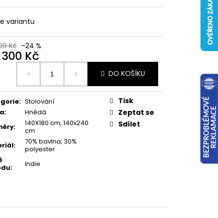
te variantu
99 Kč
–24 %
d
300 Kč
ná
DO KOŠÍKU
:
Tisk
gorie
:
Stolování
va
:
Hnědá
Zeptat se
140X180 cm, 140x240
Sdílet
měry
:
cm
70% bavlna, 30%
riál
:
polyester
ě
Indie
odu
: