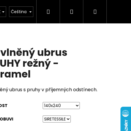
Hledat
Přihlášení
Nákupní
buv
Kolekce léto 2026
Chovatelské potř
K
Čeština
košík
vlněný ubrus
UHY režný -
ramel
ěný ubrus s pruhy v příjemných odstínech.
OST
 OBUVI