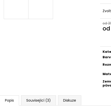
Zvol
od 3
o
Měr
cena
Kate
Bar
Roz
Mate
Zem
pův
Popis
Související (3)
Diskuze