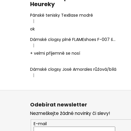
Heureky
Pánské tenisky TexBase modré
|
Hodnocení produktu je 5 z 5 hvězdiček.
ok
Dámské clogsy plné FLAMEshoes F-007 šedé
|
Hodnocení produktu je 5 z 5 hvězdiček.
+ velmi příjemně se nosí
Dámské clogsy José Amorales růžová/bílá
|
Hodnocení produktu je 4 z 5 hvězdiček.
Z
á
Odebírat newsletter
p
Nezmeškejte žádné novinky či slevy!
a
t
E-mail