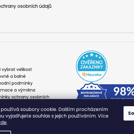
chrany osobních údajů
i vybrat velikost
ovné a balné
odní podmínky
amace a výměna
ínky ochrany osobních
ů
používá soubory cookie. Dalším procházením
S
 vyjadřujete souhlas s jejich používáním. Více
zde
.